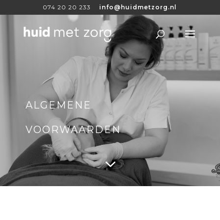
074 20 20 233
info@huidmetzorg.nl
ALGEMENE
VOORWAARDEN
3