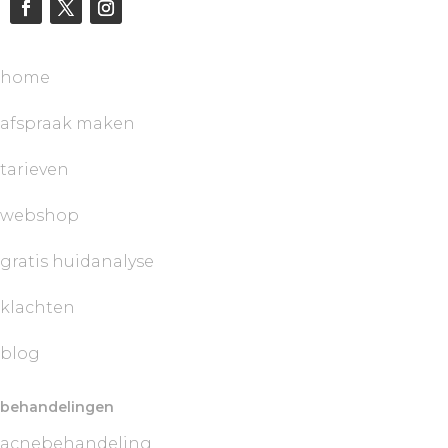
home
afspraak maken
tarieven
webshop
gratis huidanalyse
klachten
blog
behandelingen
acnebehandeling