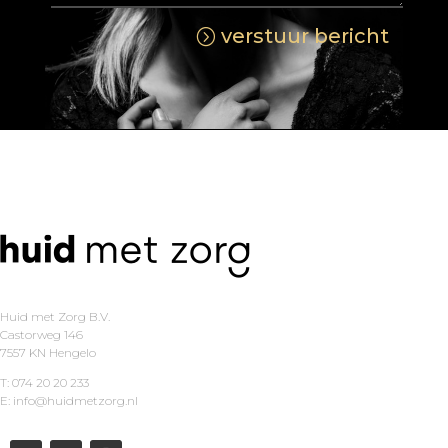
verstuur bericht
Huid met Zorg B.V.
Castorweg 146
7557 KN Hengelo
T: 074 20 20 233
E: info@huidmetzorg.nl