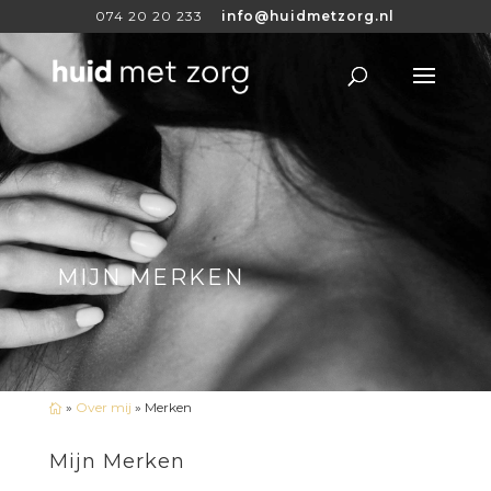
074 20 20 233
info@huidmetzorg.nl
MIJN MERKEN
»
Over mij
»
Merken

Mijn Merken