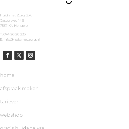
Huid met Zorg B.V.
Castorweg 146
7557 KN Hengelo
T: 074 20 20 233
E: info@huidmetzorg.nl
home
afspraak maken
tarieven
webshop
gratis huidanalyse