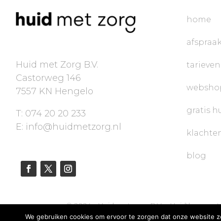
home
afspraa
Huid met Zorg B.V.
tarieven
Castorweg 146
websho
7557 KN Hengelo
gratis h
T: 074 20 20 233
E: info@huidmetzorg.nl
klachte
blog
© 2024 - Huid met zorg B.V. - Huidtherapeut
We gebruiken cookies om ervoor te zorgen dat onze website zo 