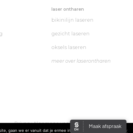
laser ontharen
bikinilijn laseren
g
gezicht laseren
oksels laseren
meer over laserontharen
Privacy
Algemene voorwaarden
ite, gaan we er vanuit dat je ermee instemt.
Ok
Privacybeleid