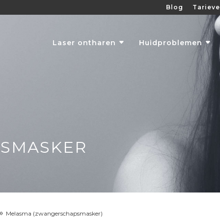
Blog
Tariev
Laser ontharen
Huidproblemen
SMASKER
»
Melasma (zwangerschapsmasker)