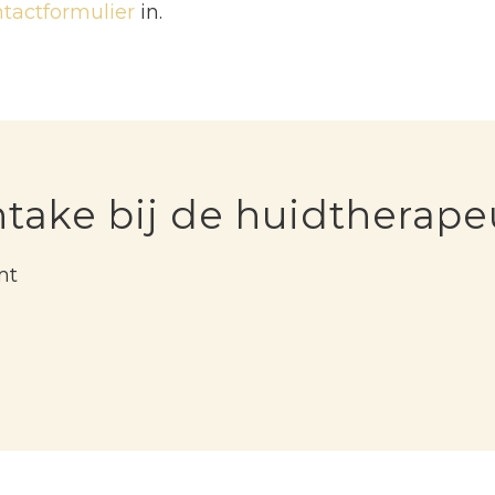
tactformulier
in.
ntake bij de huidtherape
mt