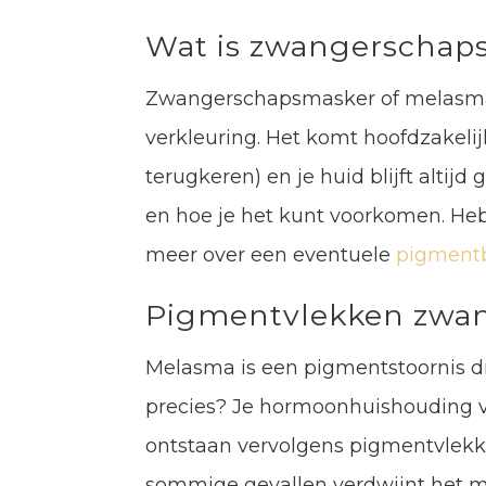
Wat is zwangerschap
Zwangerschapsmasker of melasma i
verkleuring. Het komt hoofdzakelij
terugkeren) en je huid blijft altij
en hoe je het kunt voorkomen. Heb j
meer over een eventuele
pigment
Pigmentvlekken zwa
Melasma is een pigmentstoornis die
precies? Je hormoonhuishouding ve
ontstaan vervolgens pigmentvlekken
sommige gevallen verdwijnt het m