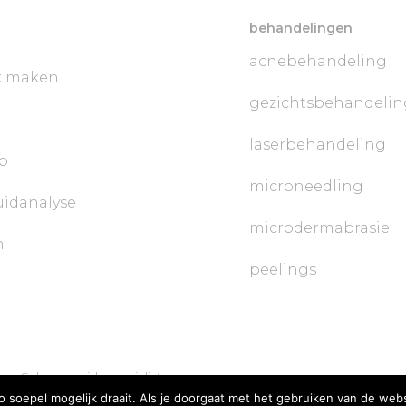
behandelingen
acnebehandeling
k maken
gezichtsbehandelin
laserbehandeling
p
microneedling
uidanalyse
microdermabrasie
n
peelings
 en Schoonheidsspecialist
soepel mogelijk draait. Als je doorgaat met het gebruiken van de webs