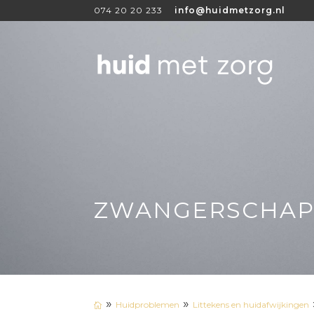
074 20 20 233
info@huidmetzorg.nl
ZWANGERSCHAP
»
»
Huidproblemen
Littekens en huidafwijkingen
