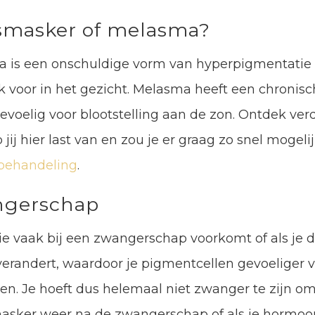
smasker of melasma?
s een onschuldige vorm van hyperpigmentatie di
k voor in het gezicht. Melasma heeft een chronisc
d gevoelig voor blootstelling aan de zon. Ontdek v
ij hier last van en zou je er graag zo snel mogeli
behandeling
.
ngerschap
 vaak bij een zwangerschap voorkomt of als je de 
randert, waardoor je pigmentcellen gevoeliger v
. Je hoeft dus helemaal niet zwanger te zijn om 
asker weer na de zwangerschap of als je hormoon