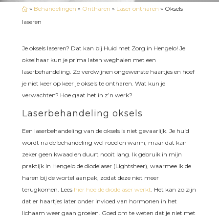
»
Behandelingen
»
Ontharen
»
Laser ontharen
»
Oksels

laseren
Je oksels laseren? Dat kan bij Huid met Zorg in Hengelo! Je
okselhaar kun je prima laten weghalen met een
laserbehandeling. Zo verdwijnen ongewenste haartjes en hoef
je niet keer op keer je oksels te ontharen. Wat kun je
verwachten? Hoe gaat het in z’n werk?
Laserbehandeling oksels
Een laserbehandeling van de oksels is niet gevaarlijk. Je huid
wordt na de behandeling wel rood en warm, maar dat kan
zeker geen kwaad en duurt nooit lang. Ik gebruik in mijn
praktijk in Hengelo de diodelaser (Lightsheer), waarmee ik de
haren bij de wortel aanpak, zodat deze niet meer
terugkomen. Lees
hier hoe de diodelaser werkt
. Het kan zo zijn
dat er haartjes later onder invloed van hormonen in het
lichaam weer gaan groeien. Goed om te weten dat je niet met