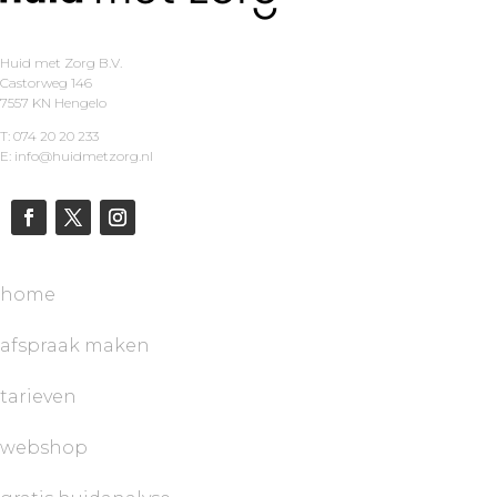
Huid met Zorg B.V.
Castorweg 146
7557 KN Hengelo
T: 074 20 20 233
E: info@huidmetzorg.nl
home
afspraak maken
tarieven
webshop