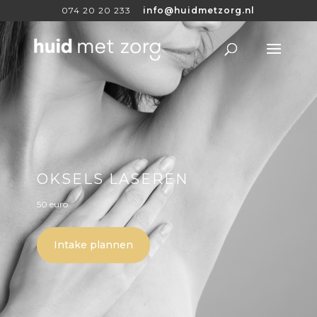
074 20 20 233
info@huidmetzorg.nl
OKSELS LASEREN
50 euro
Intake plannen