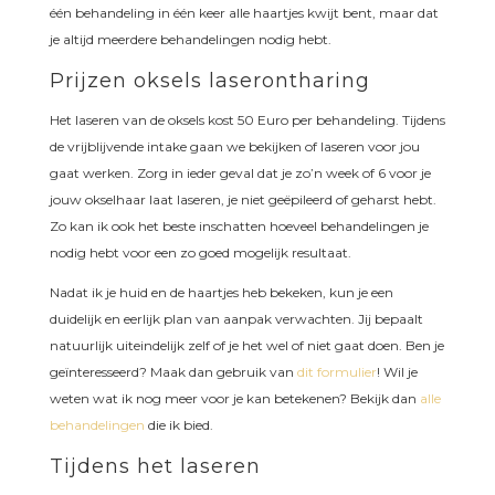
één behandeling in één keer alle haartjes kwijt bent, maar dat
je altijd meerdere behandelingen nodig hebt.
Prijzen oksels laserontharing
Het laseren van de oksels kost 50 Euro per behandeling. Tijdens
de vrijblijvende intake gaan we bekijken of laseren voor jou
gaat werken. Zorg in ieder geval dat je zo’n week of 6 voor je
jouw okselhaar laat laseren, je niet geëpileerd of geharst hebt.
Zo kan ik ook het beste inschatten hoeveel behandelingen je
nodig hebt voor een zo goed mogelijk resultaat.
Nadat ik je huid en de haartjes heb bekeken, kun je een
duidelijk en eerlijk plan van aanpak verwachten. Jij bepaalt
natuurlijk uiteindelijk zelf of je het wel of niet gaat doen. Ben je
geïnteresseerd? Maak dan gebruik van
dit formulier
! Wil je
weten wat ik nog meer voor je kan betekenen? Bekijk dan
alle
behandelingen
die ik bied.
Tijdens het laseren