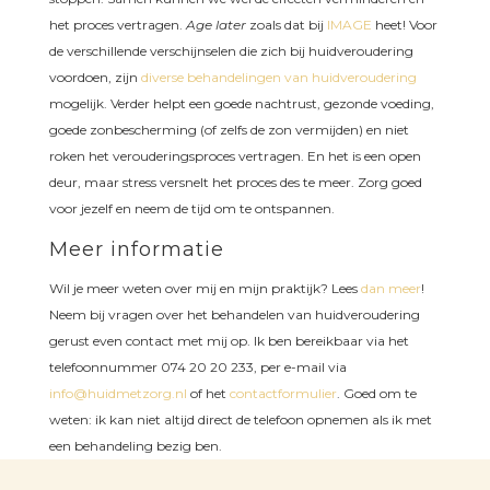
het proces vertragen.
Age later
zoals dat bij
IMAGE
heet! Voor
de verschillende verschijnselen die zich bij huidveroudering
voordoen, zijn
diverse behandelingen van huidveroudering
mogelijk. Verder helpt een goede nachtrust, gezonde voeding,
goede zonbescherming (of zelfs de zon vermijden) en niet
roken het verouderingsproces vertragen. En het is een open
deur, maar stress versnelt het proces des te meer. Zorg goed
voor jezelf en neem de tijd om te ontspannen.
Meer informatie
Wil je meer weten over mij en mijn praktijk? Lees
dan meer
!
Neem bij vragen over het behandelen van huidveroudering
gerust even contact met mij op. Ik ben bereikbaar via het
telefoonnummer 074 20 20 233, per e-mail via
info@huidmetzorg.nl
of het
contactformulier
. Goed om te
weten: ik kan niet altijd direct de telefoon opnemen als ik met
een behandeling bezig ben.