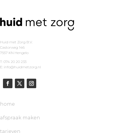
Huid met Zorg B.V.
Castorweg 146
7557 KN Hengelo
T: 074 20 20 233
E: info@huidmetzorg.nl
home
afspraak maken
tarieven