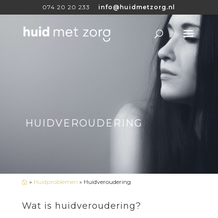
074 20 20 233
info@huidmetzorg.nl
HUIDVEROUDERING
»
Huidproblemen
»
Huidveroudering

Wat is huidveroudering?