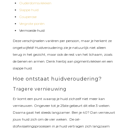
Ouderdomsvlekken
Slappe huid
Couperose
Vergrote poriën
Vermoeide huid
Deze verschijnselen variëren per persoon, maar je herkent ze
ongetwijfeld! Huidveroudering zie je natuurlijk niet alleen
terug in het gezicht, maar ook de rest van het lichaam, zoals
de benen en armen. Denk hierbij aan pigmentvlekken en een
slappe huid.
Hoe ontstaat huidveroudering?
Tragere vernieuwing
Er komt een punt waarop je huid zichzelf niet meer kan
vernieuwen. Ongeveer tot je 25ste gebeurt dit elke 3 weken.
Daarna gaat het steeds langzamer. Ben je 40? Dan vernieuwt
jouw huid zich om de vier weken. De cel-
stofwisselingsprocessen in je huid vertragen zich langzaam