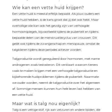
Wie kan een vette huid krijgen?
Een vette huid is meestal erfelijk bepaald. Als jouw ouders een
vette huid hebben, is de kans groot dat jij dat ook hebt. Maar
overtollige olie kan ook het gevolg zijn van verhoogde
hormoonspiegels, bijvoorbeeld tijdens de puberteit en tijdens
bepaalde delen van de menstruatiecyclus van vrouwen. Dit
geldt ook tijdens de zwangerschap en menopauze, omdat de
talgklieren tijdens deze periodes actiever worden.
Talgproductie wordt gereguleerd door hormonen, met name
androgenen zoals testosteron. Dit verklaart waarom tieners
vaak te maken krijgen met een verhoogde talgproductie en
bijbehorende huidproblemen tijdens de puberteit. Naarmate
we ouder worden, neemt de talgproductie over het algemeen
af. Sommige mensen kunnen hun hele leven last hebben van
een vette huid.
Maar wat is talg nou eigenlijk?
Talg is een vettige stof, rijk aan vetzuren en andere lipiden, die