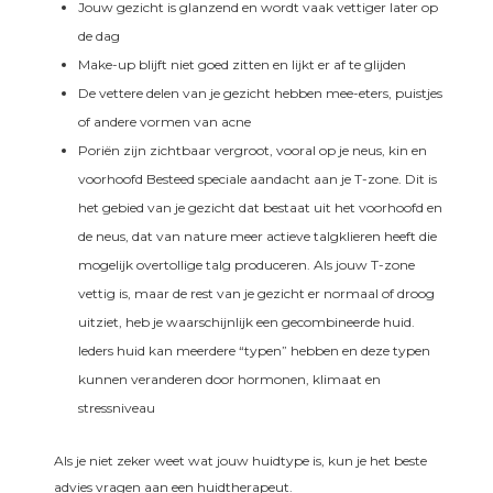
Jouw gezicht is glanzend en wordt vaak vettiger later op
de dag
Make-up blijft niet goed zitten en lijkt er af te glijden
De vettere delen van je gezicht hebben mee-eters, puistjes
of andere vormen van acne
Poriën zijn zichtbaar vergroot, vooral op je neus, kin en
voorhoofd Besteed speciale aandacht aan je T-zone. Dit is
het gebied van je gezicht dat bestaat uit het voorhoofd en
de neus, dat van nature meer actieve talgklieren heeft die
mogelijk overtollige talg produceren. Als jouw T-zone
vettig is, maar de rest van je gezicht er normaal of droog
uitziet, heb je waarschijnlijk een gecombineerde huid.
Ieders huid kan meerdere “typen” hebben en deze typen
kunnen veranderen door hormonen, klimaat en
stressniveau
Als je niet zeker weet wat jouw huidtype is, kun je het beste
advies vragen aan een huidtherapeut.