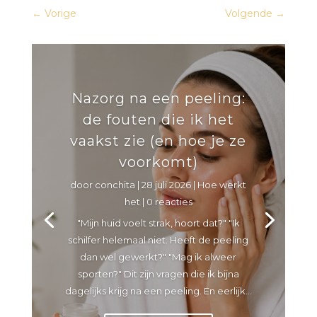
←
Vorige
Volgende
→
Nazorg na een peeling:
de fouten die ik het
vaakst zie (en hoe je ze
voorkomt)
door
conchita
|
28 juli 2026
|
Hoe werkt
het
| 0 reacties
"Mijn huid voelt strak, hoort dat?" "Ik
schilfer helemaal niet. Heeft de peeling
dan wel gewerkt?" "Mag ik alweer
sporten?" Dit zijn vragen die ik bijna
dagelijks krijg na een peeling. En eerlijk...