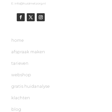
E: info@huidmetzorg.nl
home
afspraak maken
tarieven
webshop
gratis huidanalyse
klachten
blog