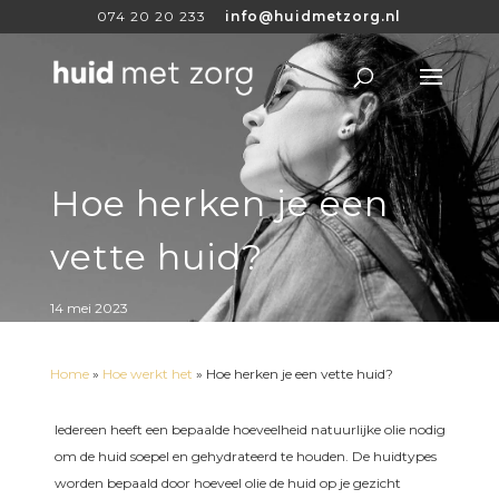
074 20 20 233
info@huidmetzorg.nl
Hoe herken je een
vette huid?
14 mei 2023
Home
»
Hoe werkt het
»
Hoe herken je een vette huid?
Iedereen heeft een bepaalde hoeveelheid natuurlijke olie nodig
om de huid soepel en gehydrateerd te houden. De huidtypes
worden bepaald door hoeveel olie de huid op je gezicht