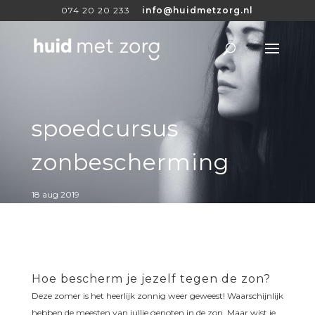
074 20 20 233
info@huidmetzorg.nl
spoedcursus
zonbescherming
18 aug 2019
Hoe bescherm je jezelf tegen de zon?
Deze zomer is het heerlijk zonnig weer geweest! Waarschijnlijk
hebben de meesten van jullie genoten in de zon. Maar wist je