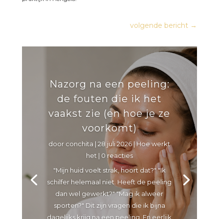
volgende bericht
→
Nazorg na een peeling:
de fouten die ik het
vaakst zie (en hoe je ze
voorkomt)
door
conchita
|
28 juli 2026
|
Hoe werkt
het
| 0 reacties
"Mijn huid voelt strak, hoort dat?" "Ik
schilfer helemaal niet. Heeft de peeling
dan wel gewerkt?" "Mag ik alweer
sporten?" Dit zijn vragen die ik bijna
dagelijks krijg na een peeling. En eerlijk