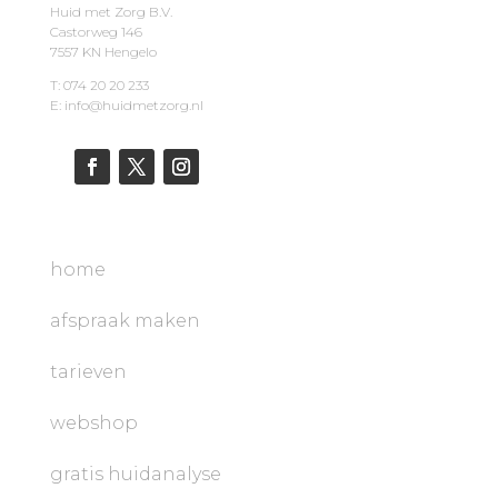
Huid met Zorg B.V.
Castorweg 146
7557 KN Hengelo
T: 074 20 20 233
E: info@huidmetzorg.nl
home
afspraak maken
tarieven
webshop
gratis huidanalyse