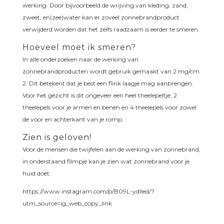
werking. Door bijvoorbeeld de wrijving van kleding, zand,
zweet, en(zee)water kan er zoveel zonnebrandproduct
verwijderd worden dat het zelfs raadzaam is eerder te smeren.
Hoeveel moet ik smeren?
In alle onderzoeken naar de werking van
zonnebrandproducten wordt gebruik gemaakt van 2 mg/cm
2. Dit betekent dat je best een flink laagje mag aanbrengen.
Voor het gezicht is dit ongeveer een heel theelepeltje, 2
theelepels voor je armen en benen en 4 theelepels voor zowel
de voor en achterkant van je romp.
Zien is geloven!
Voor de mensen die twijfelen aan de werking van zonnebrand,
in onderstaand filmpje kan je zien wat zonnebrand voor je
huid doet:
https://www.instagram.com/p/B09L-ydlled/?
utm_source=ig_web_copy_link