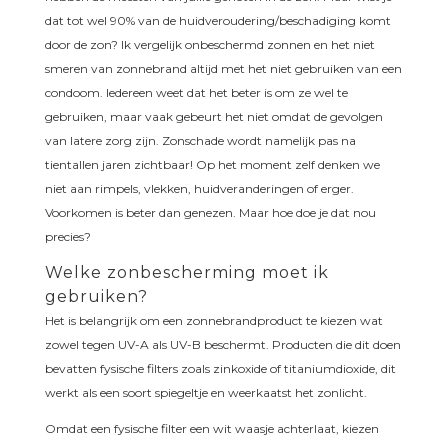
dat tot wel 90% van de huidveroudering/beschadiging komt
door de zon? Ik vergelijk onbeschermd zonnen en het niet
smeren van zonnebrand altijd met het niet gebruiken van een
condoom. Iedereen weet dat het beter is om ze wel te
gebruiken, maar vaak gebeurt het niet omdat de gevolgen
van latere zorg zijn. Zonschade wordt namelijk pas na
tientallen jaren zichtbaar! Op het moment zelf denken we
niet aan rimpels, vlekken, huidveranderingen of erger.
Voorkomen is beter dan genezen. Maar hoe doe je dat nou
precies?
Welke zonbescherming moet ik
gebruiken?
Het is belangrijk om een zonnebrandproduct te kiezen wat
zowel tegen UV-A als UV-B beschermt. Producten die dit doen
bevatten fysische filters zoals zinkoxide of titaniumdioxide, dit
werkt als een soort spiegeltje en weerkaatst het zonlicht.
Omdat een fysische filter een wit waasje achterlaat, kiezen