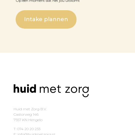
Op een moment dat het jou uitkomt
Intake plannen
Huid met Zorg B.V.
Castorweg 146
7557 KN Hengelo
T: 074 20 20 233
E: info@huidmetzorg.nl