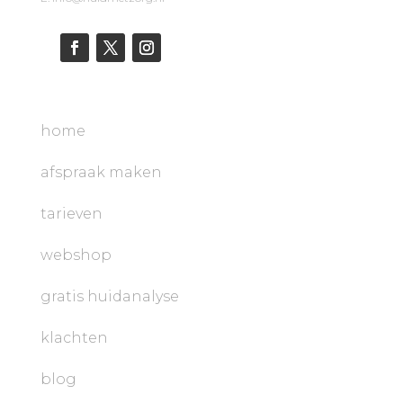
home
afspraak maken
tarieven
webshop
gratis huidanalyse
klachten
blog