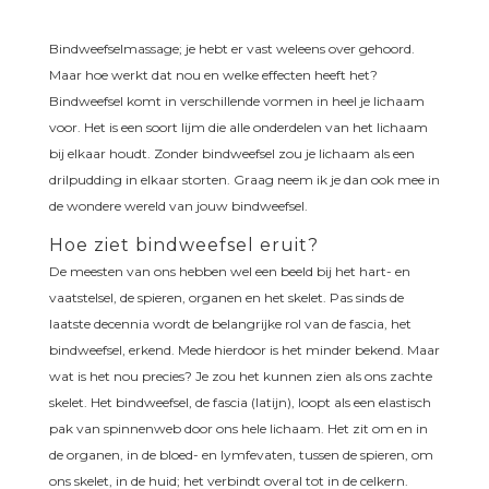
Bindweefselmassage; je hebt er vast weleens over gehoord.
Maar hoe werkt dat nou en welke effecten heeft het?
Bindweefsel komt in verschillende vormen in heel je lichaam
voor. Het is een soort lijm die alle onderdelen van het lichaam
bij elkaar houdt. Zonder bindweefsel zou je lichaam als een
drilpudding in elkaar storten. Graag neem ik je dan ook mee in
de wondere wereld van jouw bindweefsel.
Hoe ziet bindweefsel eruit?
De meesten van ons hebben wel een beeld bij het hart- en
vaatstelsel, de spieren, organen en het skelet. Pas sinds de
laatste decennia wordt de belangrijke rol van de fascia, het
bindweefsel, erkend. Mede hierdoor is het minder bekend. Maar
wat is het nou precies? Je zou het kunnen zien als ons zachte
skelet. Het bindweefsel, de fascia (latijn), loopt als een elastisch
pak van spinnenweb door ons hele lichaam. Het zit om en in
de organen, in de bloed- en lymfevaten, tussen de spieren, om
ons skelet, in de huid; het verbindt overal tot in de celkern.