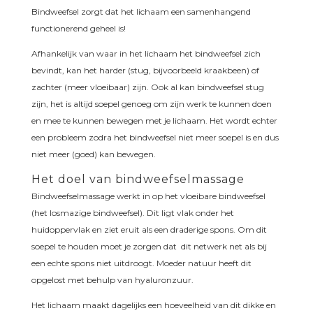
Bindweefsel zorgt dat het lichaam een samenhangend
functionerend geheel is!
Afhankelijk van waar in het lichaam het bindweefsel zich
bevindt, kan het harder (stug, bijvoorbeeld kraakbeen) of
zachter (meer vloeibaar) zijn. Ook al kan bindweefsel stug
zijn, het is altijd soepel genoeg om zijn werk te kunnen doen
en mee te kunnen bewegen met je lichaam. Het wordt echter
een probleem zodra het bindweefsel niet meer soepel is en dus
niet meer (goed) kan bewegen.
Het doel van bindweefselmassage
Bindweefselmassage werkt in op het vloeibare bindweefsel
(het losmazige bindweefsel). Dit ligt vlak onder het
huidoppervlak en ziet eruit als een draderige spons. Om dit
soepel te houden moet je zorgen dat dit netwerk net als bij
een echte spons niet uitdroogt. Moeder natuur heeft dit
opgelost met behulp van hyaluronzuur.
Het lichaam maakt dagelijks een hoeveelheid van dit dikke en