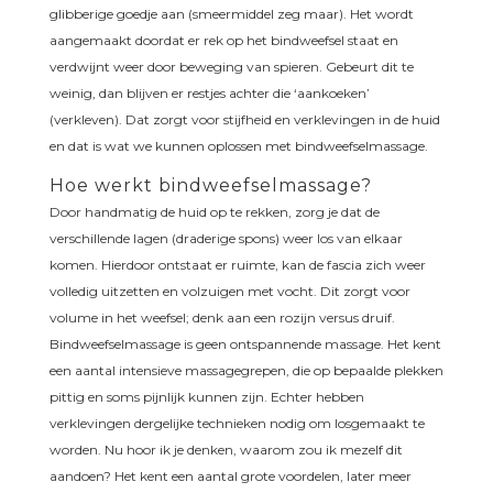
glibberige goedje aan (smeermiddel zeg maar). Het wordt
aangemaakt doordat er rek op het bindweefsel staat en
verdwijnt weer door beweging van spieren. Gebeurt dit te
weinig, dan blijven er restjes achter die ‘aankoeken’
(verkleven). Dat zorgt voor stijfheid en verklevingen in de huid
en dat is wat we kunnen oplossen met bindweefselmassage.
Hoe werkt bindweefselmassage?
Door handmatig de huid op te rekken, zorg je dat de
verschillende lagen (draderige spons) weer los van elkaar
komen. Hierdoor ontstaat er ruimte, kan de fascia zich weer
volledig uitzetten en volzuigen met vocht. Dit zorgt voor
volume in het weefsel; denk aan een rozijn versus druif.
Bindweefselmassage is geen ontspannende massage. Het kent
een aantal intensieve massagegrepen, die op bepaalde plekken
pittig en soms pijnlijk kunnen zijn. Echter hebben
verklevingen dergelijke technieken nodig om losgemaakt te
worden. Nu hoor ik je denken, waarom zou ik mezelf dit
aandoen? Het kent een aantal grote voordelen, later meer