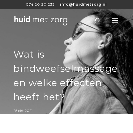
074 20 20 233
info@huidmetzorg.nl
Wat is
bindweefselmassage
en welke effecten
heeft het?
25 okt 2021