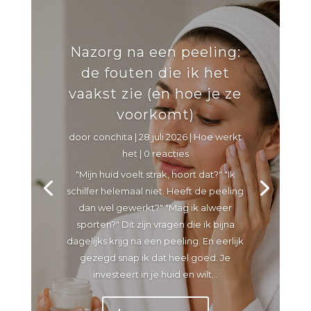
Nazorg na een peeling:
de fouten die ik het
vaakst zie (en hoe je ze
voorkomt)
door
conchita
|
28 juli 2026
|
Hoe werkt
het
| 0 reacties
"Mijn huid voelt strak, hoort dat?" "Ik
schilfer helemaal niet. Heeft de peeling
dan wel gewerkt?" "Mag ik alweer
sporten?" Dit zijn vragen die ik bijna
dagelijks krijg na een peeling. En eerlijk
gezegd snap ik dat heel goed. Je
investeert in je huid en wilt...