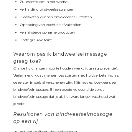
Zuurstoftekort in het weefsel
Verharding bindweefselstrengen
Bloedvaten kunnen onvoldoende uitzetten
Ophoping van vocht en afvalstoffen
Verminderde opname producten
Doffe grauwe teint
Waarom pas ik bindweefselmassage
graag toe?
Om de huid langer mooi te houden werkt ik graag preventief.
Veelal merk ik dat mensen pas starten met huidverbetering als
de eerste rimpels al verschenen zijn. Mijn advies: boek eens een
bindweefselmassage. Bij een goede huidconditie zorgt
bindweefselmassage dat je als het ware langer vasthoud wat
je hebt.
Resultaten van bindweefselmassage
op een rij
Het optimaliseert de doorbloeding