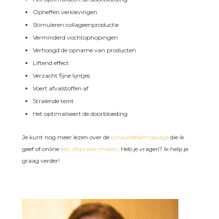
Opheffen verklevingen
Stimuleren collageenproductie
Verminderd vochtophopingen
Verhoogd de opname van producten
Liftend effect
Verzacht fijne lijntjes
Voert afvalstoffen af
Stralende teint
Het optimaliseert de doorbloeding
Je kunt nog meer lezen over de
bindweefselmassage
die ik
geef of online
een afspraak maken
. Heb je vragen? Ik help je
graag verder!