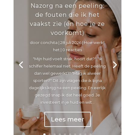
Nazorg na een peeling:
de fouten die ik het
vaakst zie (en hoe je ze
voorkomt)
door
conchita
|
28 juli 2026
|
Hoe werkt
het
| 0 reacties
"Mijn huid voelt strak, hoort dat?" "Ik
schilfer helemaal niet. Heeft de peeling
dan wel gewerkt?" "Mag ik alweer
sporten?" Dit zijn vragen die ik bijna
dagelijks krijg na een peeling. En eerlijk
gezegd snap ik dat heel goed. Je
investeert in je huid en wilt...
Lees meer