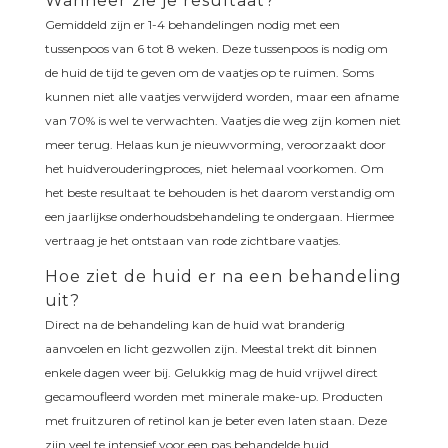
Wanneer zie je resultaat?
Gemiddeld zijn er 1-4 behandelingen nodig met een
tussenpoos van 6 tot 8 weken. Deze tussenpoos is nodig om
de huid de tijd te geven om de vaatjes op te ruimen. Soms
kunnen niet alle vaatjes verwijderd worden, maar een afname
van 70% is wel te verwachten. Vaatjes die weg zijn komen niet
meer terug. Helaas kun je nieuwvorming, veroorzaakt door
het huidverouderingproces, niet helemaal voorkomen. Om
het beste resultaat te behouden is het daarom verstandig om
een jaarlijkse onderhoudsbehandeling te ondergaan. Hiermee
vertraag je het ontstaan van rode zichtbare vaatjes.
Hoe ziet de huid er na een behandeling
uit?
Direct na de behandeling kan de huid wat branderig
aanvoelen en licht gezwollen zijn. Meestal trekt dit binnen
enkele dagen weer bij. Gelukkig mag de huid vrijwel direct
gecamoufleerd worden met minerale make-up. Producten
met fruitzuren of retinol kan je beter even laten staan. Deze
zijn veel te intensief voor een pas behandelde huid.