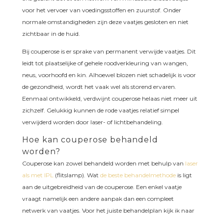
voor het vervoer van voedingsstoffen en zuurstof. Onder
normale omstandigheden zijn deze vaatjes gesloten en niet
zichtbaar in de huid.
Bij couperose is er sprake van permanent verwijde vaatjes. Dit
leidt tot plaatselijke of gehele roodverkleuring van wangen,
neus, voorhoofd en kin. Alhoewel blozen niet schadelijk is voor
de gezondheid, wordt het vaak wel als storend ervaren.
Eenmaal ontwikkeld, verdwijnt couperose helaas niet meer uit
zichzelf. Gelukkig kunnen de rode vaatjes relatief simpel
verwijderd worden door laser- of lichtbehandeling.
Hoe kan couperose behandeld
worden?
Couperose kan zowel behandeld worden met behulp van
laser
als met IPL
(flitslamp). Wat
de beste behandelmethode
is ligt
aan de uitgebreidheid van de couperose. Een enkel vaatje
vraagt namelijk een andere aanpak dan een compleet
netwerk van vaatjes. Voor het juiste behandelplan kijk ik naar