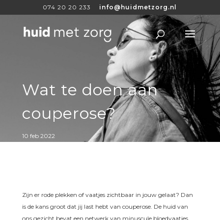
074 20 20 233
info@huidmetzorg.nl
Wat te doen aan
couperose?
10 feb 2022
Zijn er rode plekken of vaatjes zichtbaar in jouw gelaat? Dan
is de kans groot dat jij last hebt van couperose. De huid van
ons gezicht bevat een netwerk van minuscule bloedvaatjes