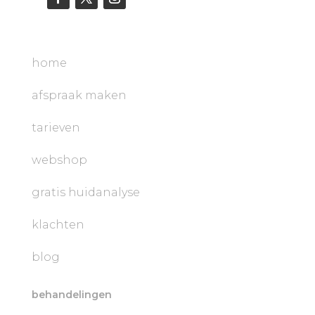
home
afspraak maken
tarieven
webshop
gratis huidanalyse
klachten
blog
behandelingen