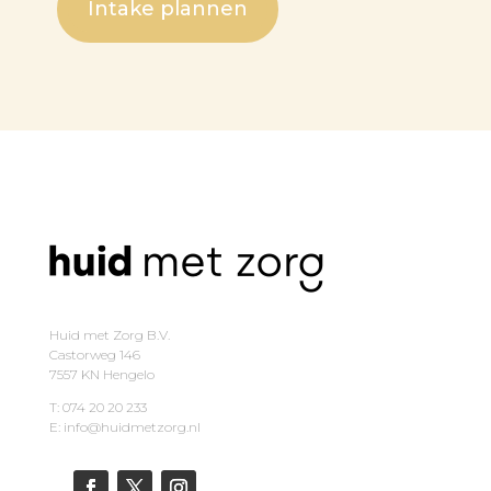
Intake plannen
Huid met Zorg B.V.
Castorweg 146
7557 KN Hengelo
T: 074 20 20 233
E: info@huidmetzorg.nl