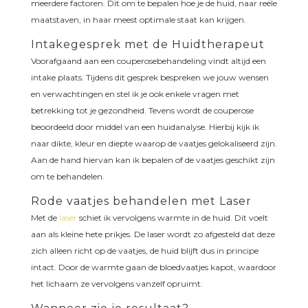
meerdere factoren. Dit om te bepalen hoe je de huid, naar reële
maatstaven, in haar meest optimale staat kan krijgen.
Intakegesprek met de Huidtherapeut
Voorafgaand aan een couperosebehandeling vindt altijd een
intake plaats. Tijdens dit gesprek bespreken we jouw wensen
en verwachtingen en stel ik je ook enkele vragen met
betrekking tot je gezondheid. Tevens wordt de couperose
beoordeeld door middel van een huidanalyse. Hierbij kijk ik
naar dikte, kleur en diepte waarop de vaatjes gelokaliseerd zijn.
Aan de hand hiervan kan ik bepalen of de vaatjes geschikt zijn
om te behandelen.
Rode vaatjes behandelen met Laser
Met de
laser
schiet ik vervolgens warmte in de huid. Dit voelt
aan als kleine hete prikjes. De laser wordt zo afgesteld dat deze
zich alleen richt op de vaatjes, de huid blijft dus in principe
intact. Door de warmte gaan de bloedvaatjes kapot, waardoor
het lichaam ze vervolgens vanzelf opruimt.