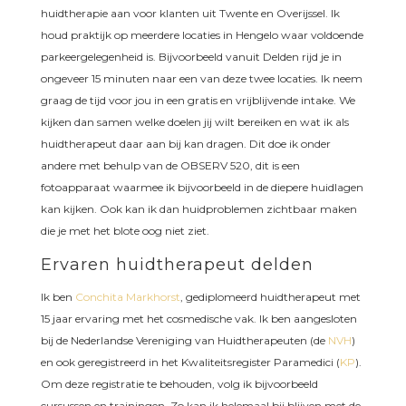
huidtherapie aan voor klanten uit Twente en Overijssel. Ik
houd praktijk op meerdere locaties in Hengelo waar voldoende
parkeergelegenheid is. Bijvoorbeeld vanuit Delden rijd je in
ongeveer 15 minuten naar een van deze twee locaties. Ik neem
graag de tijd voor jou in een gratis en vrijblijvende intake. We
kijken dan samen welke doelen jij wilt bereiken en wat ik als
huidtherapeut daar aan bij kan dragen. Dit doe ik onder
andere met behulp van de OBSERV 520, dit is een
fotoapparaat waarmee ik bijvoorbeeld in de diepere huidlagen
kan kijken. Ook kan ik dan huidproblemen zichtbaar maken
die je met het blote oog niet ziet.
Ervaren huidtherapeut delden
Ik ben
Conchita Markhorst
, gediplomeerd huidtherapeut met
15 jaar ervaring met het cosmedische vak. Ik ben aangesloten
bij de Nederlandse Vereniging van Huidtherapeuten (de
NVH
)
en ook geregistreerd in het Kwaliteitsregister Paramedici (
KP
).
Om deze registratie te behouden, volg ik bijvoorbeeld
cursussen en trainingen. Zo kan ik helemaal bij blijven met de