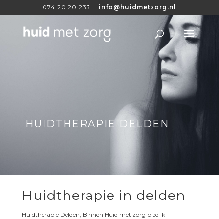
074 20 20 233
info@huidmetzorg.nl
HUIDTHERAPIE DELDEN
Huidtherapie in delden
Huidtherapie Delden; Binnen Huid met zorg bied ik