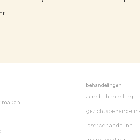
mt
behandelingen
acnebehandeling
k maken
gezichtsbehandelin
laserbehandeling
p
microneedling