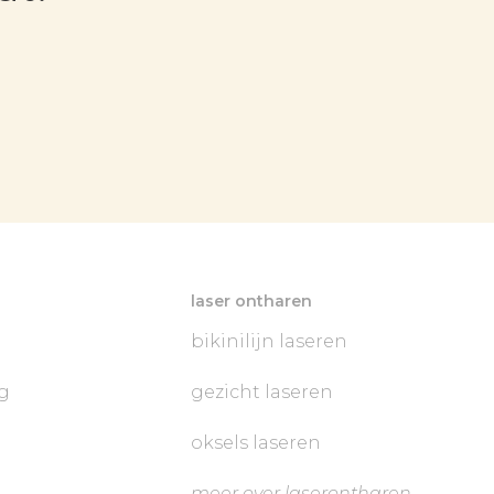
laser ontharen
bikinilijn laseren
g
gezicht laseren
oksels laseren
meer over laserontharen