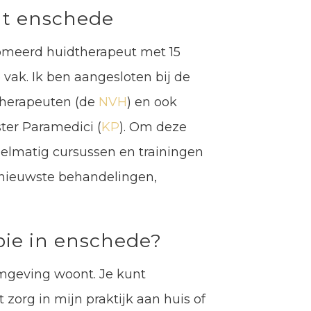
ut enschede
lomeerd huidtherapeut met 15
vak. Ik ben aangesloten bij de
therapeuten (de
NVH
) en ook
ster Paramedici (
KP
). Om deze
egelmatig cursussen en trainingen
 nieuwste behandelingen,
pie in enschede?
omgeving woont. Je kunt
 zorg in mijn praktijk aan huis of