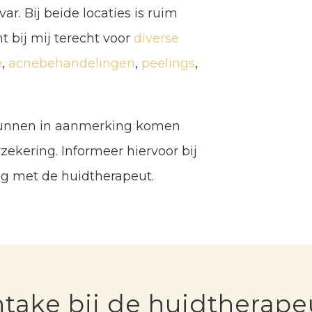
var. Bij beide locaties is ruim
t bij mij terecht voor
diverse
e
,
acnebehandelingen
,
peelings
,
 kunnen in aanmerking komen
ekering. Informeer hiervoor bij
leg met de huidtherapeut.
ntake bij de huidtherape