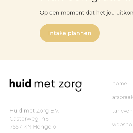
Op een moment dat het jou uitko
Intake plannen
home
afspraa
Huid met Zorg B.V.
tarieven
Castorweg 146
websho
7557 KN Hengelo