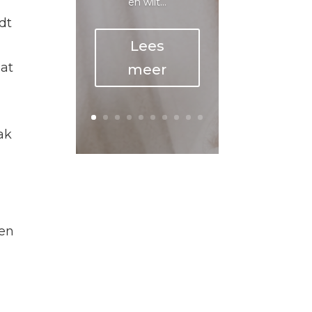
en wilt...
dt
Lees
aat
meer
ak
nen