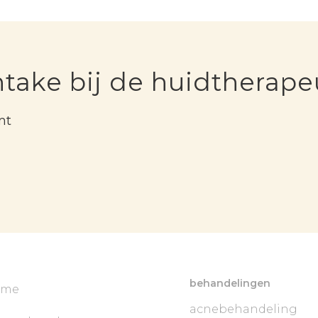
ntake bij de huidtherape
mt
behandelingen
ome
acnebehandeling