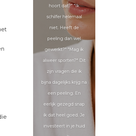
hoort dat?" "Ik
schilfer helemaal
niet. Heeft de
met
peeling dan wel
en
gewerkt?" "Mag ik
alweer sporten?" Dit
zijn vragen die ik
bijna dagelijks krijg na
een peeling. En
eerlijk gezegd snap
ik dat heel goed. Je
die
investeert in je huid