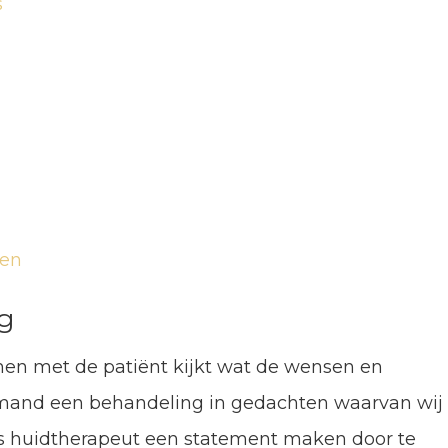
s
gen
rg
amen met de patiënt kijkt wat de wensen en
emand een behandeling in gedachten waarvan wij
ls huidtherapeut een statement maken door te