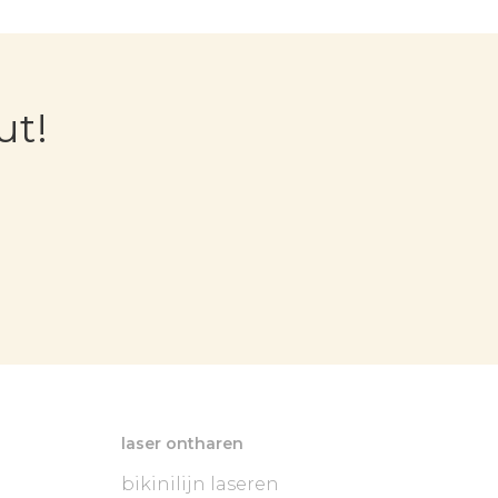
ut!
laser ontharen
bikinilijn laseren