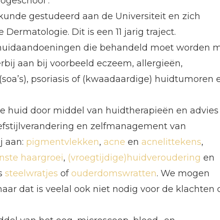
ogeschool .
unde gestudeerd aan de Universiteit en zich
Dermatologie. Dit is een 11 jarig traject.
p huidaandoeningen die behandeld moet worden 
bij aan bij voorbeeld eczeem, allergieën,
 (soa’s), psoriasis of (kwaadaardige) huidtumoren 
 huid door middel van huidtherapieën en advies
eefstijlverandering en zelfmanagement van
j aan:
pigmentvlekken
,
acne
en
acnelittekens
,
ste haargroei
,
(vroegtijdige)huidveroudering
en
ls
steelwratjes
of
ouderdomswratten
. We mogen
ar dat is veelal ook niet nodig voor de klachten 