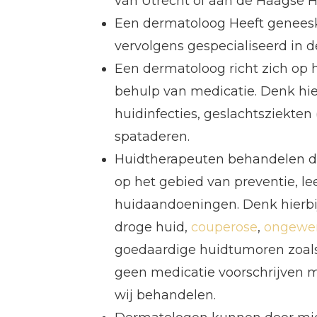
van Utrecht of aan de Haagse H
Een dermatoloog Heeft geneesk
vervolgens gespecialiseerd in de 
Een dermatoloog richt zich o
behulp van medicatie. Denk hier
huidinfecties, geslachtsziekten
spataderen.
Huidtherapeuten behandelen de
op het gebied van preventie, l
huidaandoeningen. Denk hierbi
droge huid,
couperose
,
ongewen
goedaardige huidtumoren zoa
geen medicatie voorschrijven ma
wij behandelen.