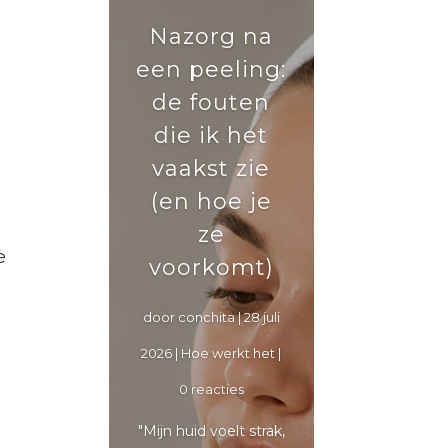
Nazorg na
een peeling:
de fouten
die ik het
vaakst zie
(en hoe je
ze
e
voorkomt)
door
conchita
|
28 juli
2026
|
Hoe werkt het
|
0 reacties
"Mijn huid voelt strak,