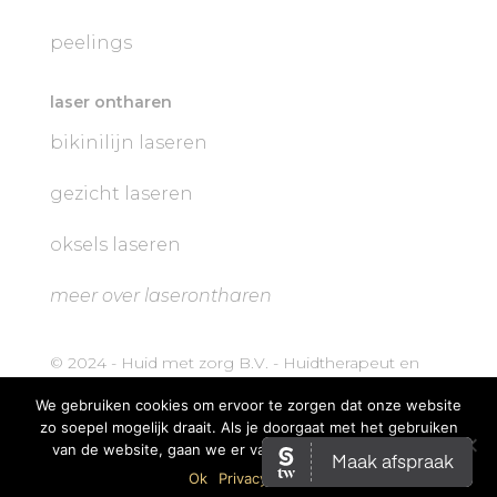
peelings
laser ontharen
bikinilijn laseren
gezicht laseren
oksels laseren
meer over laserontharen
© 2024 - Huid met zorg B.V. - Huidtherapeut en
Schoonheidsspecialist in Hengelo
We gebruiken cookies om ervoor te zorgen dat onze website
zo soepel mogelijk draait. Als je doorgaat met het gebruiken
van de website, gaan we er vanuit dat je ermee instemt.
Ok
Privacybeleid