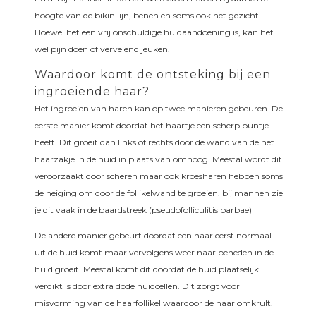
hoogte van de bikinilijn, benen en soms ook het gezicht.
Hoewel het een vrij onschuldige huidaandoening is, kan het
wel pijn doen of vervelend jeuken.
Waardoor komt de ontsteking bij een
ingroeiende haar?
Het ingroeien van haren kan op twee manieren gebeuren. De
eerste manier komt doordat het haartje een scherp puntje
heeft. Dit groeit dan links of rechts door de wand van de het
haarzakje in de huid in plaats van omhoog. Meestal wordt dit
veroorzaakt door scheren maar ook kroesharen hebben soms
de neiging om door de follikelwand te groeien. bij mannen zie
je dit vaak in de baardstreek (pseudofolliculitis barbae)
De andere manier gebeurt doordat een haar eerst normaal
uit de huid komt maar vervolgens weer naar beneden in de
huid groeit. Meestal komt dit doordat de huid plaatselijk
verdikt is door extra dode huidcellen. Dit zorgt voor
misvorming van de haarfollikel waardoor de haar omkrult.