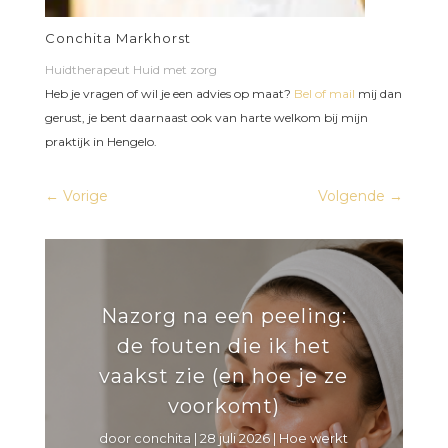
Conchita Markhorst
Huidtherapeut Huid met zorg
Heb je vragen of wil je een advies op maat?
Bel of mail
mij dan
gerust, je bent daarnaast ook van harte welkom bij mijn
praktijk in Hengelo.
←
Vorige
Volgende
→
Nazorg na een peeling:
de fouten die ik het
vaakst zie (en hoe je ze
voorkomt)
door
conchita
|
28 juli 2026
|
Hoe werkt