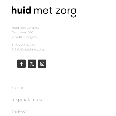
Huid met Zorg B.V.
Castorweg 146
7557 KN Hengelo
T: 074 20 20 233
E: info@huidmetzorg.nl
home
afspraak maken
tarieven