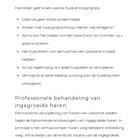
Hieronder geef ik een aantal huidverzorgingtips:
Gebruik geen botte scheermesjes
Scheer met haargroeirichting mee en niet ertegenin
Soms kan het helpen om een baard kort te trimmen i.p.v
glad te scheren
Het hydrateren van de huid kan een positieve invloed
hebben
Scrub regelmatig om dode huidcellen te verwijderen
Vermijd te strakke kleding wrijving kan de huidklachten
verergeren.
Professionele behandeling van
ingegroeide haren.
Permanente verwijdering van haren kan uitkomst bieden
tegen de bijkomende ontstekingen van ingegroeide haren. In
principe is het verhaal simpel, haren weg betekent ontsteking
weg. Afhankelijk van de ernst en locatie van de ingegroeide