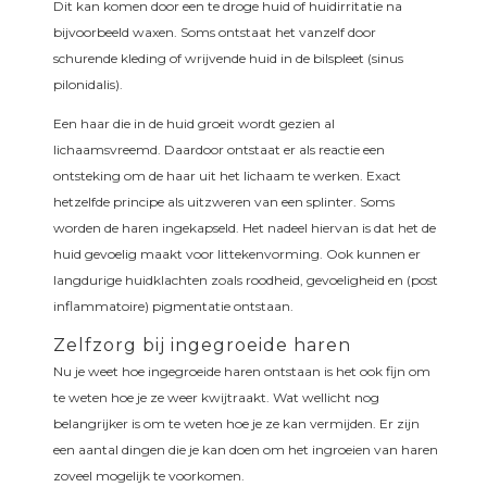
Dit kan komen door een te droge huid of huidirritatie na
bijvoorbeeld waxen. Soms ontstaat het vanzelf door
schurende kleding of wrijvende huid in de bilspleet (sinus
pilonidalis).
Een haar die in de huid groeit wordt gezien al
lichaamsvreemd. Daardoor ontstaat er als reactie een
ontsteking om de haar uit het lichaam te werken. Exact
hetzelfde principe als uitzweren van een splinter. Soms
worden de haren ingekapseld. Het nadeel hiervan is dat het de
huid gevoelig maakt voor littekenvorming. Ook kunnen er
langdurige huidklachten zoals roodheid, gevoeligheid en (post
inflammatoire) pigmentatie ontstaan.
Zelfzorg bij ingegroeide haren
Nu je weet hoe ingegroeide haren ontstaan is het ook fijn om
te weten hoe je ze weer kwijtraakt. Wat wellicht nog
belangrijker is om te weten hoe je ze kan vermijden. Er zijn
een aantal dingen die je kan doen om het ingroeien van haren
zoveel mogelijk te voorkomen.