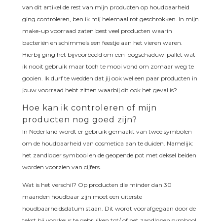
van dit artikel de rest van mijn producten op houdbaarheid
ging controleren, ben ik mij helemaal rot geschrokken. In mijn
make-up voorraad zaten best veel producten waarin
bacteriën en schimmels een feestje aan het vieren waren.
Hierbij ging het bijvoorbeeld om een oogschaduw-pallet wat
ik nooit gebruik maar toch te mooi vond om zomaar weg te
gooien. Ik durf te wedden dat jij ook wel een paar producten in
jouw voorraad hebt zitten waarbij dit ook het geval is?
Hoe kan ik controleren of mijn
producten nog goed zijn?
In Nederland wordt er gebruik gemaakt van twee symbolen
om de houdbaarheid van cosmetica aan te duiden. Namelijk:
het zandloper symbool en de geopende pot met deksel beiden
worden voorzien van cijfers.
Wat is het verschil? Op producten die minder dan 30
maanden houdbaar zijn moet een uiterste
houdbaarheidsdatum staan. Dit wordt voorafgegaan door de
tekst bij voorkeur te gebruiken tot/ of het zandlopen symbool.