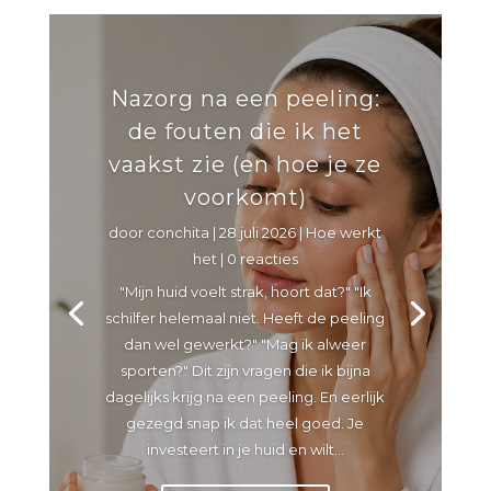
Nazorg na een peeling:
de fouten die ik het
vaakst zie (en hoe je ze
voorkomt)
door
conchita
|
28 juli 2026
|
Hoe werkt
het
| 0 reacties
"Mijn huid voelt strak, hoort dat?" "Ik
schilfer helemaal niet. Heeft de peeling
dan wel gewerkt?" "Mag ik alweer
sporten?" Dit zijn vragen die ik bijna
dagelijks krijg na een peeling. En eerlijk
gezegd snap ik dat heel goed. Je
investeert in je huid en wilt...