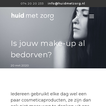
074 20 20 233
info@huidmetzorg.nl
Is jouw make-up al
bedorven?
20 mrt 2020
Iedereen gebruikt elke dag wel een
paar cosmeticaproducten, ze zijn dan