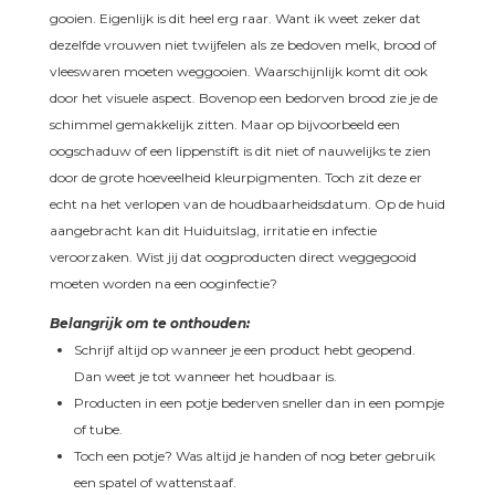
gooien. Eigenlijk is dit heel erg raar. Want ik weet zeker dat
dezelfde vrouwen niet twijfelen als ze bedoven melk, brood of
vleeswaren moeten weggooien. Waarschijnlijk komt dit ook
door het visuele aspect. Bovenop een bedorven brood zie je de
schimmel gemakkelijk zitten. Maar op bijvoorbeeld een
oogschaduw of een lippenstift is dit niet of nauwelijks te zien
door de grote hoeveelheid kleurpigmenten. Toch zit deze er
echt na het verlopen van de houdbaarheidsdatum. Op de huid
aangebracht kan dit Huiduitslag, irritatie en infectie
veroorzaken. Wist jij dat oogproducten direct weggegooid
moeten worden na een ooginfectie?
Belangrijk om te onthouden:
Schrijf altijd op wanneer je een product hebt geopend.
Dan weet je tot wanneer het houdbaar is.
Producten in een potje bederven sneller dan in een pompje
of tube.
Toch een potje? Was altijd je handen of nog beter gebruik
een spatel of wattenstaaf.