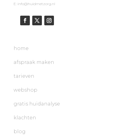
E: info@huidmetzorg.nl
home
afspraak maken
tarieven
webshop
gratis huidanalyse
klachten
blog