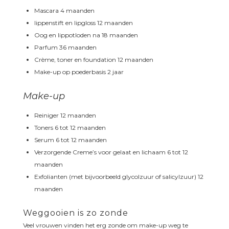
Mascara 4 maanden
lippenstift en lipgloss 12 maanden
Oog en lippotloden na 18 maanden
Parfum 36 maanden
Crème, toner en foundation 12 maanden
Make-up op poederbasis 2 jaar
Make-up
Reiniger 12 maanden
Toners 6 tot 12 maanden
Serum 6 tot 12 maanden
Verzorgende Creme’s voor gelaat en lichaam 6 tot 12
maanden
Exfolianten (met bijvoorbeeld glycolzuur of salicylzuur) 12
maanden
Weggooien is zo zonde
Veel vrouwen vinden het erg zonde om make-up weg te