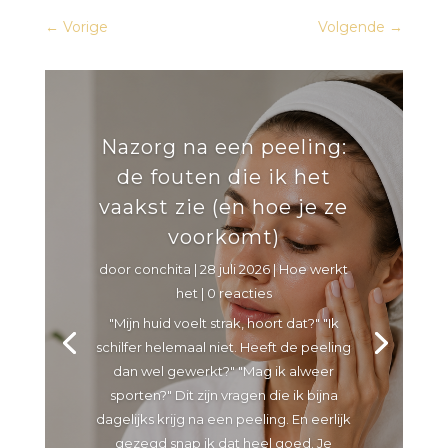
←
Vorige
Volgende
→
Nazorg na een peeling:
de fouten die ik het
vaakst zie (en hoe je ze
voorkomt)
door
conchita
|
28 juli 2026
|
Hoe werkt
het
| 0 reacties
"Mijn huid voelt strak, hoort dat?" "Ik
schilfer helemaal niet. Heeft de peeling
dan wel gewerkt?" "Mag ik alweer
sporten?" Dit zijn vragen die ik bijna
dagelijks krijg na een peeling. En eerlijk
gezegd snap ik dat heel goed. Je