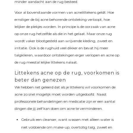
minder aandacht aan de rug besteed.
Voor al bovenstaande vormen van acnelittekens geldt: Hoe
ernstiger de bij acne behorende ontsteking verloopt, hoe
lelijker de plekjes worden. In principe is de oorzaak van acne
op onze rug hetzelfde als die in het gelaat. Maar onze rug
wordt vaker blootgesteld aan wrijvende kleding, zweet en
irritatie. Ook is de rughuid veel dikker en bevat hij meer
talgklieren, waardoor ontstekingen erger verlopen en acne op
de rug meestal lelijke littekens nalaat.
Littekens acne op de rug, voorkomen is
beter dan genezen
We hebben net geleerd dat als je littekens wil voorkomen de
acne zo snel mogelijk moet worden uitgedoofd. Naast
professionele behandelingen en medicatie zijn er een aantal
dingen die jij zelf kan doen om acne te verminderen.
Gebruik een cleanser, want wassen met alleen water is
niet voldoende om make-up, overtollig talg, zweet en