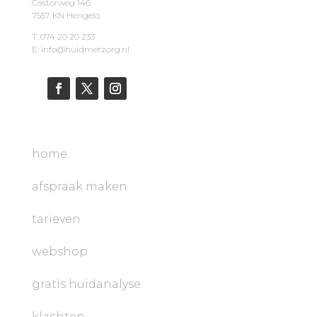
Castorweg 146
7557 KN Hengelo
T: 074 20 20 233
E: info@huidmetzorg.nl
home
afspraak maken
tarieven
webshop
gratis huidanalyse
klachten