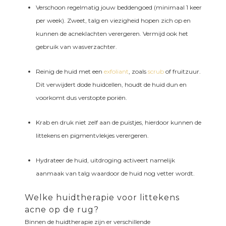
Verschoon regelmatig jouw beddengoed (minimaal 1 keer
per week). Zweet, talg en viezigheid hopen zich op en
kunnen de acneklachten verergeren. Vermijd ook het
gebruik van wasverzachter.
Reinig de huid met een
exfoliant
, zoals
scrub
of fruitzuur.
Dit verwijdert dode huidcellen, houdt de huid dun en
voorkomt dus verstopte poriën.
Krab en druk niet zelf aan de puistjes, hierdoor kunnen de
littekens en pigmentvlekjes verergeren.
Hydrateer de huid, uitdroging activeert namelijk
aanmaak van talg waardoor de huid nog vetter wordt.
Welke huidtherapie voor littekens
acne op de rug?
Binnen de huidtherapie zijn er verschillende