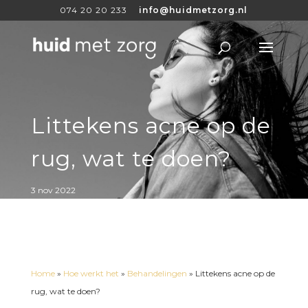
074 20 20 233
info@huidmetzorg.nl
Littekens acne op de
rug, wat te doen?
3 nov 2022
Home
»
Hoe werkt het
»
Behandelingen
»
Littekens acne op de
rug, wat te doen?