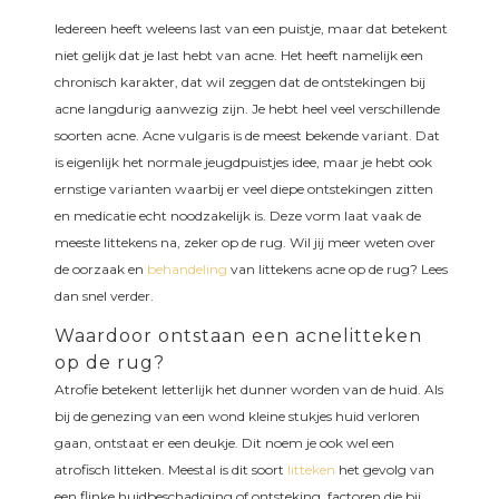
Iedereen heeft weleens last van een puistje, maar dat betekent
niet gelijk dat je last hebt van acne. Het heeft namelijk een
chronisch karakter, dat wil zeggen dat de ontstekingen bij
acne langdurig aanwezig zijn. Je hebt heel veel verschillende
soorten acne. Acne vulgaris is de meest bekende variant. Dat
is eigenlijk het normale jeugdpuistjes idee, maar je hebt ook
ernstige varianten waarbij er veel diepe ontstekingen zitten
en medicatie echt noodzakelijk is. Deze vorm laat vaak de
meeste littekens na, zeker op de rug. Wil jij meer weten over
de oorzaak en
behandeling
van littekens acne op de rug? Lees
dan snel verder.
Waardoor ontstaan een acnelitteken
op de rug?
Atrofie betekent letterlijk het dunner worden van de huid. Als
bij de genezing van een wond kleine stukjes huid verloren
gaan, ontstaat er een deukje. Dit noem je ook wel een
atrofisch litteken. Meestal is dit soort
litteken
het gevolg van
een flinke huidbeschadiging of ontsteking, factoren die bij