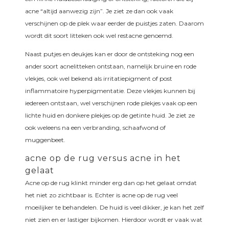
acne “altijd aanwezig zijn”. Je ziet ze dan ook vaak
verschijnen op de plek waar eerder de puistjes zaten. Daarom
wordt dit soort litteken ook wel restacne genoemd.
Naast putjes en deukjes kan er door de ontsteking nog een
ander soort acnelitteken ontstaan, namelijk bruine en rode
vlekjes, ook wel bekend als irritatiepigment of post
inflammatoire hyperpigmentatie. Deze vlekjes kunnen bij
iedereen ontstaan, wel verschijnen rode plekjes vaak op een
lichte huid en donkere plekjes op de getinte huid. Je ziet ze
ook weleens na een verbranding, schaafwond of
muggenbeet.
acne op de rug versus acne in het
gelaat
Acne op de rug klinkt minder erg dan op het gelaat omdat
het niet zo zichtbaar is. Echter is acne op de rug veel
moeilijker te behandelen. De huid is veel dikker, je kan het zelf
niet zien en er lastiger bijkomen. Hierdoor wordt er vaak wat