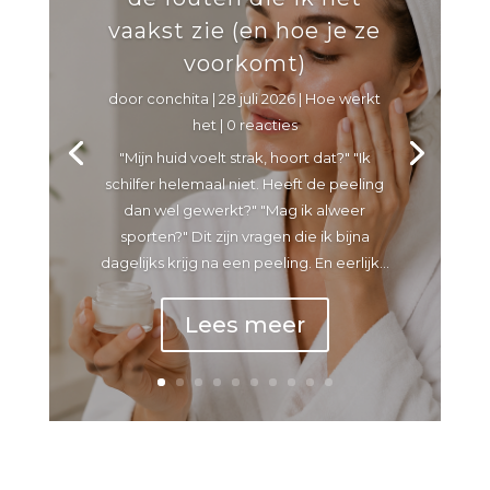
vaakst zie (en hoe je ze
voorkomt)
door
conchita
|
28 juli 2026
|
Hoe werkt
het
| 0 reacties
"Mijn huid voelt strak, hoort dat?" "Ik
schilfer helemaal niet. Heeft de peeling
dan wel gewerkt?" "Mag ik alweer
sporten?" Dit zijn vragen die ik bijna
dagelijks krijg na een peeling. En eerlijk...
Lees meer