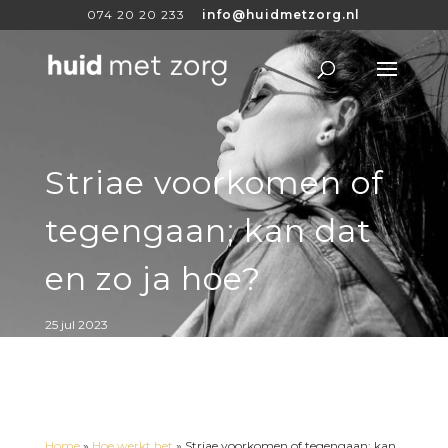
074 20 20 233
info@huidmetzorg.nl
Striae voorkomen of
tegengaan; kan dat
en zo ja hoe?
25 jul 2023
Home
»
Hoe werkt het
»
Striae voorkomen of tegengaan; kan