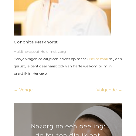
Conchita Markhorst
Huidtherapeut Huid met zorg
Heb je vragen of wil je een advies op maat?
Bel of mail
mij dan
gerust, je bent daarnaast ook van harte welkom bij mijn
praktijk in Hengelo.
←
Vorige
Volgende
→
Nazorg na een peeling:
de fouten die ik het