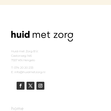
Huid met Zorg B.V.
Castorweg 146
7557 KN Hengelo
T: 074 20 20 233
E: info@huidmetzorg.nl
home