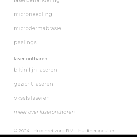
laserbehandeling
microneedling
microdermabrasie
peelings
laser ontharen
bikinilijn laseren
gezicht laseren
oksels laseren
meer over laserontharen
© 2024 - Huid met zorg B.V. - Huidtherapeut en