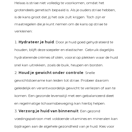
Helaas is striae niet volledig te voorkomen, omdat het
grotendeels genetisch bepaald is. Als je ouders striae hebben,
is de kans groot dat jij het ook zult krijgen. Toch zijn er
maatregelen die je kunt nemen om de kans op striae te
verkleinen:
Hydrateer je huid
: Door je huid goed gehydrateerd te
houden, blijft deze soepeler en elastischer. Gebruik dagelijks
hydraterende crèmes of oliën, vooral op plekken waar de huid
snel kan uitrekken, zoals de buik, heupen en borsten.
Houd je gewicht onder controle
: Snelle
gewichtstoename kan leiden tot striae. Probeer daarom
geleidelijk en verantwoordelijk gewicht te verliezen of aan te
komen. Een gezonde levensstijl met een gebalanceerd dieet
en regelmatige lichaamsbeweging kan hierbij helpen.
Verzorg je huid van binnenuit
: Een gezond
voedingspatroon met voldoende vitamines en mineralen kan
bijdragen aan de algehele gezondheid van je huid. Kies voor