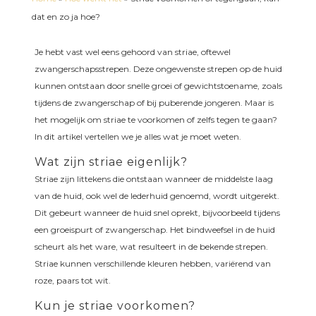
dat en zo ja hoe?
Je hebt vast wel eens gehoord van striae, oftewel
zwangerschapsstrepen. Deze ongewenste strepen op de huid
kunnen ontstaan door snelle groei of gewichtstoename, zoals
tijdens de zwangerschap of bij puberende jongeren. Maar is
het mogelijk om striae te voorkomen of zelfs tegen te gaan?
In dit artikel vertellen we je alles wat je moet weten.
Wat zijn striae eigenlijk?
Striae zijn littekens die ontstaan wanneer de middelste laag
van de huid, ook wel de lederhuid genoemd, wordt uitgerekt.
Dit gebeurt wanneer de huid snel oprekt, bijvoorbeeld tijdens
een groeispurt of zwangerschap. Het bindweefsel in de huid
scheurt als het ware, wat resulteert in de bekende strepen.
Striae kunnen verschillende kleuren hebben, variërend van
roze, paars tot wit.
Kun je striae voorkomen?