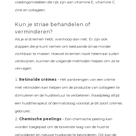
voedingsmiddelen die rijk zijn aan vitamine E, vitamine C,
zink en collageen.
Kun je striae behandelen of
verminderen?
Als je al striemen hebt, wanhoop dan niet. Er zijn ook
stappen die je kunt nemen om bestaande striae minder
zichtbaar te maken. Hoewel striemen nooit helemaal zullen
verdwijnen, kunnen de volgende methoden helpen om ze te
vervagen:
Retinoïde crèmes
– Het aanbrengen van een crème
met retinoïden kan helpen om de productie van collageen te
stimuleren en de huidtextuur te verbeteren. Raadpleeg altijd
een huidtherapeut of dermatoloog voordat je dit soort crèmes
gebruikt.
Chemische peelings
– Een chemische peeling kan
worden toegepast om de bovenste laag van de huid te
verwijderen en nieuwe huidgroei te bevorderen. Dit kan de