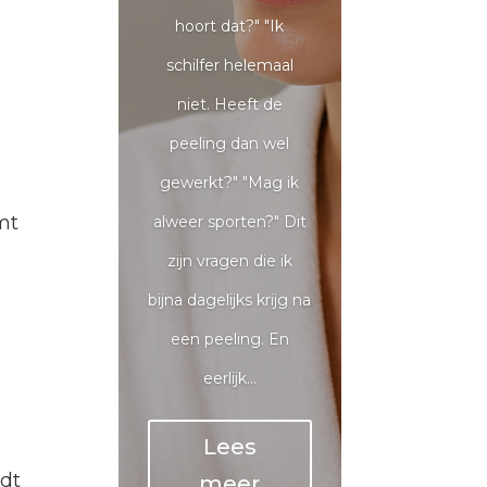
hoort dat?" "Ik
schilfer helemaal
niet. Heeft de
peeling dan wel
gewerkt?" "Mag ik
mt
alweer sporten?" Dit
zijn vragen die ik
bijna dagelijks krijg na
een peeling. En
eerlijk...
Lees
rdt
meer