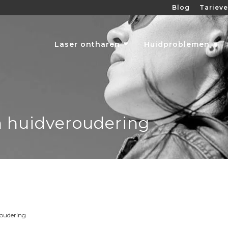
Blog
Tariev
Laser ontharen
Huidproblemen
n huidveroudering
roudering