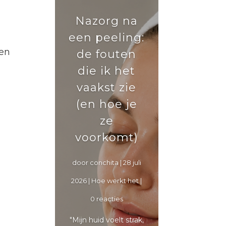
Nazorg na
een peeling:
 en
de fouten
die ik het
vaakst zie
(en hoe je
ze
voorkomt)
door
conchita
|
28 juli
2026
|
Hoe werkt het
|
0 reacties
"Mijn huid voelt strak,