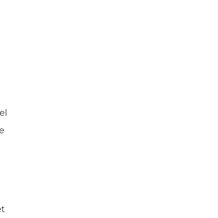
el
je
et