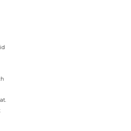
id
ch
at.
t