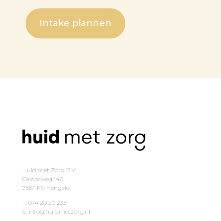
Intake plannen
Huid met Zorg B.V.
Castorweg 146
7557 KN Hengelo
T: 074 20 20 233
E: info@huidmetzorg.nl