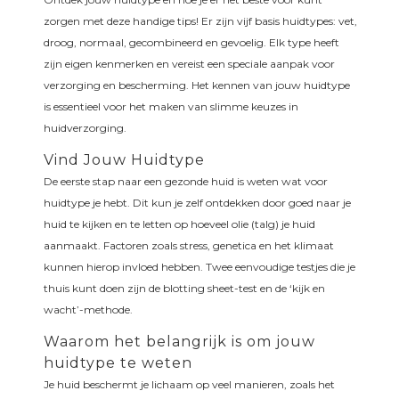
zorgen met deze handige tips! Er zijn vijf basis huidtypes: vet,
droog, normaal, gecombineerd en gevoelig. Elk type heeft
zijn eigen kenmerken en vereist een speciale aanpak voor
verzorging en bescherming. Het kennen van jouw huidtype
is essentieel voor het maken van slimme keuzes in
huidverzorging.
Vind Jouw Huidtype
De eerste stap naar een gezonde huid is weten wat voor
huidtype je hebt. Dit kun je zelf ontdekken door goed naar je
huid te kijken en te letten op hoeveel olie (talg) je huid
aanmaakt. Factoren zoals stress, genetica en het klimaat
kunnen hierop invloed hebben. Twee eenvoudige testjes die je
thuis kunt doen zijn de blotting sheet-test en de ‘kijk en
wacht’-methode.
Waarom het belangrijk is om jouw
huidtype te weten
Je huid beschermt je lichaam op veel manieren, zoals het