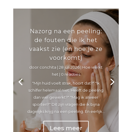
Nazorg na een peeling:
de fouten die ik het
vaakst zie (en hoe je ze
voorkomt)
door
conchita
|
28 juli 2026
|
Hoe werkt
het
| 0 reacties
"Mijn huid voelt strak, hoort dat?" "Ik
schilfer helemaal niet. Heeft de peeling
dan wel gewerkt?" "Mag ik alweer
sporten?" Dit zijn vragen die ik bijna
dagelijks krijg na een peeling. En eerlijk...
Lees meer