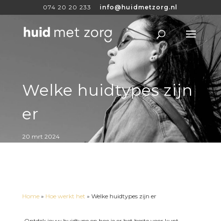
074 20 20 233
info@huidmetzorg.nl
Welke huidtypes zijn
er
20 mrt 2024
Home
»
Hoe werkt het
»
Welke huidtypes zijn er
Ontdek jouw huidtype en hoe je er het beste voor kunt