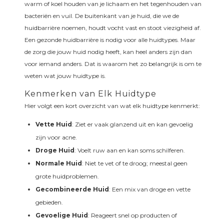
warm of koel houden van je lichaam en het tegenhouden van
bacteriën en vuil. De buitenkant van je huid, die we de
huidbarrière noemen, houdt vocht vast en stoot viezigheid af.
Een gezonde huidbarrière is nodig voor alle huidtypes. Maar
de zorg die jouw huid nodig heeft, kan heel anders zijn dan
voor iemand anders. Dat is waarom het zo belangrijk is om te
weten wat jouw huidtype is.
Kenmerken van Elk Huidtype
Hier volgt een kort overzicht van wat elk huidtype kenmerkt:
Vette Huid
: Ziet er vaak glanzend uit en kan gevoelig
zijn voor acne.
Droge Huid
: Voelt ruw aan en kan soms schilferen.
Normale Huid
: Niet te vet of te droog; meestal geen
grote huidproblemen.
Gecombineerde Huid
: Een mix van droge en vette
gebieden.
Gevoelige Huid
: Reageert snel op producten of