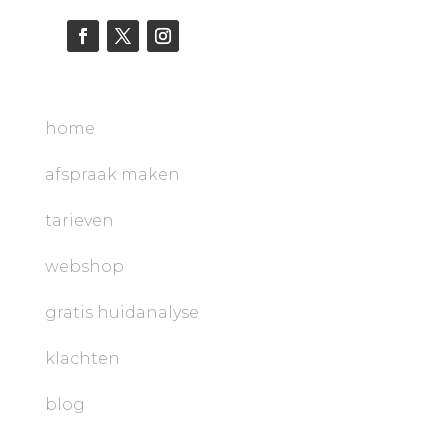
home
afspraak maken
tarieven
webshop
gratis huidanalyse
klachten
blog