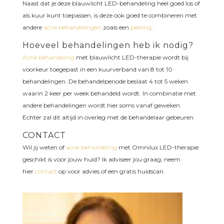
Naast dat je deze blauwlicht LED-behandeling heel goed los of
als kuur kunt toepassen, is deze ook goed te combineren met
andere
acne behandelingen
zoals een
peeling
.
Hoeveel behandelingen heb ik nodig?
Acne behandeling
met blauwlicht LED-therapie wordt bij
voorkeur toegepast in een kuurverband van 8 tot 10
behandelingen. De behandelperiode beslaat 4 tot 5 weken
waarin 2 keer per week behandeld wordt. In combinatie met
andere behandelingen wordt hier soms vanaf geweken.
Echter zal dit altijd in overleg met de behandelaar gebeuren.
CONTACT
Wil jij weten of
acne behandeling
met Omnilux LED-therapie
geschikt is voor jouw huid? Ik adviseer jou graag, neem
hier
contact
op voor advies of een gratis huidscan.