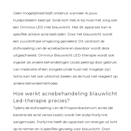
Geen mogelijkheid blijft onbenut wanneer ik jouw
huidprobleem bestrijd. Sinds kort heb ik bij Huid met zorg ook
een Omnilux LED met blauwlicht. Met dit apparaat kan ik
specifiek actieve acne bestrijden. Door het blauwlicht wordt
een zuurstofrijke omgeving gecreëerd. Dit verstoort de
stofwisseling van de acnebacterie en daardoor wordt deze
uitgeschakeld. Omnilux Blauwlicht LED-therapie wordt ook
ingezet als andere behandelingen (zoals peeling) door gebruik
van medicatie of een zongebruinde huid niet mogelijk zijn.
Soms kan het ook uitkomst bieden als de huid niet reageert op
andere behandelmethodes.
Hoe werkt acnebehandeling blauwlicht
Led-therapie precies?
Tijdens de stofwisseling van de Propionibacterium acnes (de
bacterie die acné veroorzaakt) wordt het stofje Porfyrine
aangemaakt. Porfyrine heeft de capaciteit om energie uit licht
op te nemen en is specifiek gevoelig voor blauwlicht. Door