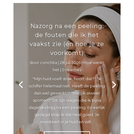
Nazorg na een peeling:
de fouten die ik het
vaakst zie (en hoe je ze
voorkomt)
door
conchita
|
28 juli 2026
|
Hoe werkt
het
| 0 reacties
"Mijn huid voelt strak, hoort dat?" "Ik
schilfer helemaal niet. Heeft de peeling
dan wel gewerkt?" "Mag ik alweer
sporten?" Dit zijn vragen die ik bijna
dagelijks krijg na een peeling. En eerlijk
gezegd snap ik dat heel goed. Je
investeert in je huid en wilt...