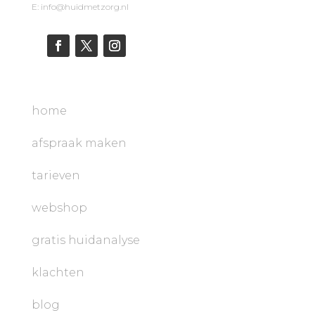
E: info@huidmetzorg.nl
home
afspraak maken
tarieven
webshop
gratis huidanalyse
klachten
blog