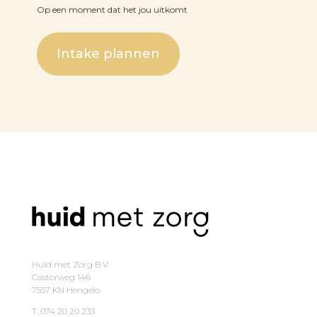
Op een moment dat het jou uitkomt
Intake plannen
Huid met Zorg B.V.
Castorweg 146
7557 KN Hengelo
T: 074 20 20 233