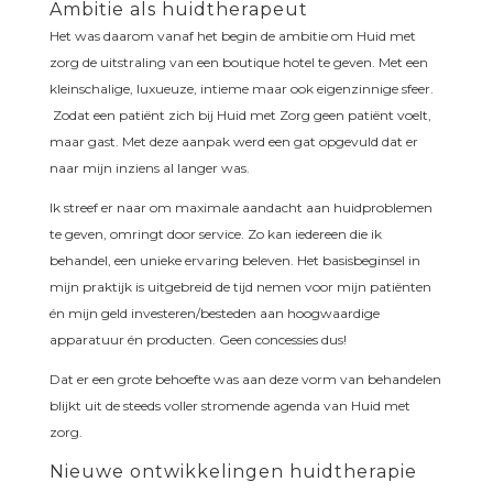
Ambitie als huidtherapeut
Het was daarom vanaf het begin de ambitie om Huid met
zorg de uitstraling van een boutique hotel te geven. Met een
kleinschalige, luxueuze, intieme maar ook eigenzinnige sfeer.
Zodat een patiënt zich bij Huid met Zorg geen patiënt voelt,
maar gast. Met deze aanpak werd een gat opgevuld dat er
naar mijn inziens al langer was.
Ik streef er naar om maximale aandacht aan huidproblemen
te geven, omringt door service. Zo kan iedereen die ik
behandel, een unieke ervaring beleven. Het basisbeginsel in
mijn praktijk is uitgebreid de tijd nemen voor mijn patiënten
én mijn geld investeren/besteden aan hoogwaardige
apparatuur én producten. Geen concessies dus!
Dat er een grote behoefte was aan deze vorm van behandelen
blijkt uit de steeds voller stromende agenda van Huid met
zorg.
Nieuwe ontwikkelingen huidtherapie