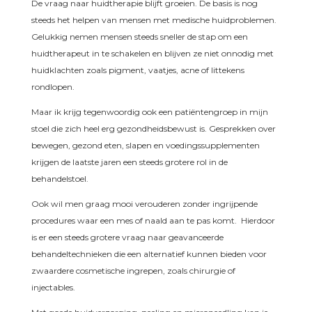
De vraag naar huidtherapie blijft groeien. De basis is nog
steeds het helpen van mensen met medische huidproblemen.
Gelukkig nemen mensen steeds sneller de stap om een
huidtherapeut in te schakelen en blijven ze niet onnodig met
huidklachten zoals pigment, vaatjes, acne of littekens
rondlopen.
Maar ik krijg tegenwoordig ook een patiëntengroep in mijn
stoel die zich heel erg gezondheidsbewust is. Gesprekken over
bewegen, gezond eten, slapen en voedingssupplementen
krijgen de laatste jaren een steeds grotere rol in de
behandelstoel.
Ook wil men graag mooi verouderen zonder ingrijpende
procedures waar een mes of naald aan te pas komt. Hierdoor
is er een steeds grotere vraag naar geavanceerde
behandeltechnieken die een alternatief kunnen bieden voor
zwaardere cosmetische ingrepen, zoals chirurgie of
injectables.