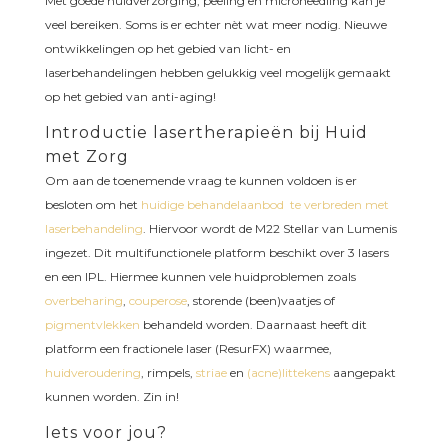
Met goede huidverzorging, peeling en microneedling kan je
veel bereiken. Soms is er echter nèt wat meer nodig. Nieuwe
ontwikkelingen op het gebied van licht- en
laserbehandelingen hebben gelukkig veel mogelijk gemaakt
op het gebied van anti-aging!
Introductie lasertherapieën bij Huid
met Zorg
Om aan de toenemende vraag te kunnen voldoen is er
besloten om het
huidige behandelaanbod te verbreden met
laserbehandeling
. Hiervoor wordt de M22 Stellar van Lumenis
ingezet. Dit multifunctionele platform beschikt over 3 lasers
en een IPL. Hiermee kunnen vele huidproblemen zoals
overbeharing
,
couperose
, storende (been)vaatjes of
pigmentvlekken
behandeld worden. Daarnaast heeft dit
platform een fractionele laser (ResurFX) waarmee,
huidveroudering
, rimpels,
striae
en
(acne)littekens
aangepakt
kunnen worden. Zin in!
Iets voor jou?