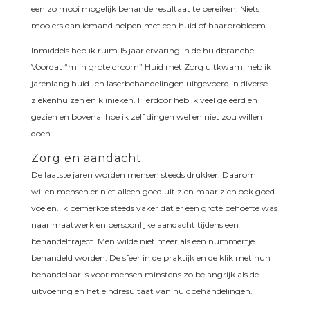
een zo mooi mogelijk behandelresultaat te bereiken. Niets
mooiers dan iemand helpen met een huid of haarprobleem.
Inmiddels heb ik ruim 15 jaar ervaring in de huidbranche.
Voordat “mijn grote droom” Huid met Zorg uitkwam, heb ik
jarenlang huid- en laserbehandelingen uitgevoerd in diverse
ziekenhuizen en klinieken. Hierdoor heb ik veel geleerd en
gezien en bovenal hoe ik zelf dingen wel en niet zou willen
doen.
Zorg en aandacht
De laatste jaren worden mensen steeds drukker. Daarom
willen mensen er niet alleen goed uit zien maar zich ook goed
voelen. Ik bemerkte steeds vaker dat er een grote behoefte was
naar maatwerk en persoonlijke aandacht tijdens een
behandeltraject. Men wilde niet meer als een nummertje
behandeld worden. De sfeer in de praktijk en de klik met hun
behandelaar is voor mensen minstens zo belangrijk als de
uitvoering en het eindresultaat van huidbehandelingen.