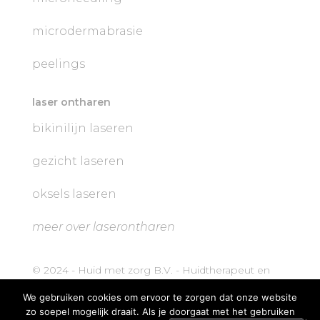
microdermabrasie
peelings
laser ontharen
bikinilijn laseren
gezicht laseren
oksels laseren
meer over laserontharen
© 2024 - Huid met zorg B.V. - Huidtherapeut en
Schoonheidsspecialist in Hengelo
We gebruiken cookies om ervoor te zorgen dat onze website
zo soepel mogelijk draait. Als je doorgaat met het gebruiken