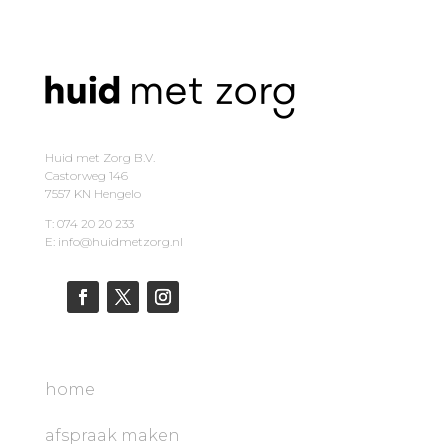
Huid met Zorg B.V.
Castorweg 146
7557 KN Hengelo
T: 074 20 20 233
E: info@huidmetzorg.nl
home
afspraak maken