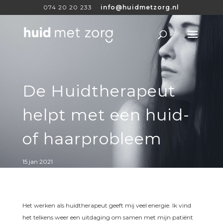
074 20 20 233
info@huidmetzorg.nl
De Huidtherapeut
helpt met een huid-
of haarprobleem
15 jan 2021
Het werken als huidtherapeut geeft mij veel energie. Ik vind
het telkens weer een uitdaging om samen met mijn patiënt