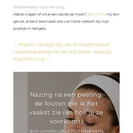
Huidtherapeut Huid met zorg
Heb je vragen of wil je een advies op maat?
Bel of mail
mij dan
gerust, je bent daarnaast ook van harte welkom bij mijn
praktijk in Hengelo.
←
Maskné: handige tips van de Huidtherapeut
Laserbehandeling met de M22 Stellar: nieuw bij
Huid met Zorg
→
Nazorg na een peeling:
de fouten die ik het
vaakst zie (en hoe je ze
voorkomt)
door
conchita
|
28 juli 2026
|
Hoe werkt