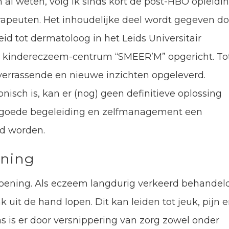
 al weten, volg ik sinds kort de post-HBO opleidi
apeuten. Het inhoudelijke deel wordt gegeven do
eid tot dermatoloog in het Leids Universitair
t kindereczeem-centrum “SMEER’M” opgericht. To
 verrassende en nieuwe inzichten opgeleverd.
nisch is, kan er (nog) geen definitieve oplossing
 goede begeleiding en zelfmanagement een
d worden.
ening
oening. Als eczeem langdurig verkeerd behandel
 uit de hand lopen. Dit kan leiden tot jeuk, pijn 
as is er door versnippering van zorg zowel onder