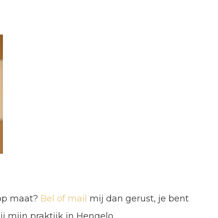
s op maat?
Bel of mail
mij dan gerust, je bent
 mijn praktijk in Hengelo.