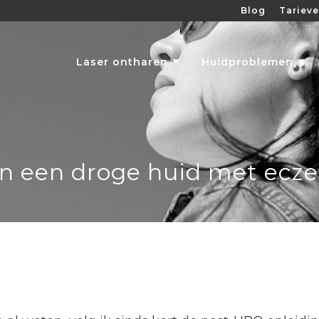
Blog
Tariev
Laser ontharen
Huidproblemen
an een droge huid met ecze