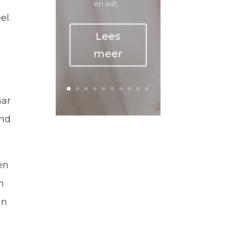
en wilt...
el.
Lees
meer
aar
and
en
n
an