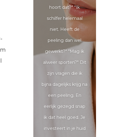
hoort dat?" "Ik
schilfer helemaal
niet. Heeft de
-
peeling dan wel
eem
gewerkt?" "Mag ik
l
alweer sporten?" Dit
zijn vragen die ik
bijna dagelijks krijg na
een peeling. En
eerlijk gezegd snap
ik dat heel goed. Je
e
investeert in je huid