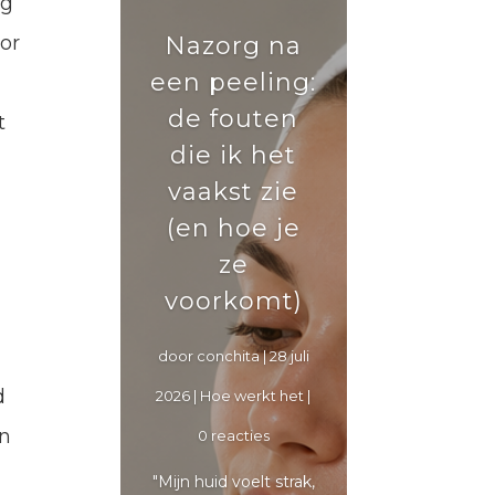
ng
Nazorg na
or
een peeling:
de fouten
t
die ik het
vaakst zie
(en hoe je
ze
voorkomt)
door
conchita
|
28 juli
d
2026
|
Hoe werkt het
|
en
0 reacties
"Mijn huid voelt strak,