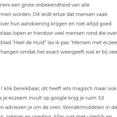
eners een grote onbekendheid van alle
nen worden. Dit leidt ertoe dat mensen vaak
over hun aandoening krijgen en niet altijd goed
laas lopen er hierdoor veel mensen rond die over
 blad “Heel de Huid” las ik pas “Mensen met ecz
ven hangen omdat het exact weergeeft wat er bij vee
t 1 klik bereikbaar, dit heeft iets magisch maar ook
 je eczeem invult op google krijg je ruim 3.5
 en adviezen je om de oren. Wondermiddelen in d
n, crèmes en voeding. Alles wat met uiterlijk en