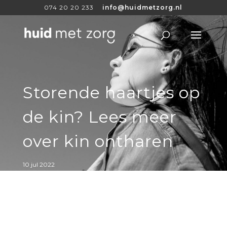
074 20 20 233
info@huidmetzorg.nl
Storende haartjes op
de kin? Lees meer
over kin ontharen
10 jul 2022