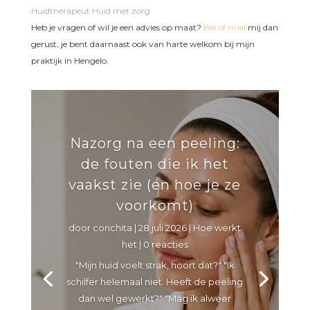
Huidtherapeut Huid met zorg
Heb je vragen of wil je een advies op maat?
Bel of mail
mij dan
gerust, je bent daarnaast ook van harte welkom bij mijn
praktijk in Hengelo.
Nazorg na een peeling:
de fouten die ik het
vaakst zie (en hoe je ze
voorkomt)
door
conchita
|
28 juli 2026
|
Hoe werkt
het
| 0 reacties
"Mijn huid voelt strak, hoort dat?" "Ik
schilfer helemaal niet. Heeft de peeling
dan wel gewerkt?" "Mag ik alweer