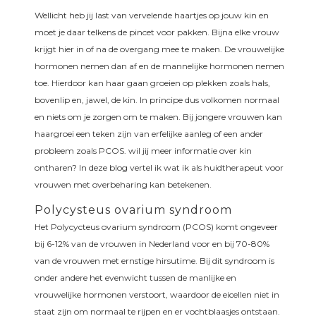
Wellicht heb jij last van vervelende haartjes op jouw kin en
moet je daar telkens de pincet voor pakken. Bijna elke vrouw
krijgt hier in of na de overgang mee te maken. De vrouwelijke
hormonen nemen dan af en de mannelijke hormonen nemen
toe. Hierdoor kan haar gaan groeien op plekken zoals hals,
bovenlip en, jawel, de kin. In principe dus volkomen normaal
en niets om je zorgen om te maken. Bij jongere vrouwen kan
haargroei een teken zijn van erfelijke aanleg of een ander
probleem zoals PCOS. wil jij meer informatie over kin
ontharen? In deze blog vertel ik wat ik als huidtherapeut voor
vrouwen met overbeharing kan betekenen.
Polycysteus ovarium syndroom
Het Polycycteus ovarium syndroom (PCOS) komt ongeveer
bij 6-12% van de vrouwen in Nederland voor en bij 70-80%
van de vrouwen met ernstige hirsutime. Bij dit syndroom is
onder andere het evenwicht tussen de manlijke en
vrouwelijke hormonen verstoort, waardoor de eicellen niet in
staat zijn om normaal te rijpen en er vochtblaasjes ontstaan.