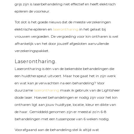
grijs zijn is laserbehandeling niet effectief en heeft elektrisch
epileren de voorkeur.
Tot slot is het goede nieuws dat de meeste verzekeringen
elektrische epileren en
laserontharing
in het gelaat bij
vrouwen vergoeden. De vergoeding voor kin ontharen is wel
afhankelijk van het door jouzelf afgesloten aanvullende
verzekeringspakket.
Laserontharing.
Laserontharing is één van de bekendste behandelingen die
een huidtherapeut uitvoert. Maar hoe gaat het in zijn werk
en wat kan je verwachten na een behandeling? Voor
duurzame
laserontharing
maak ik gebruik van de Lightsheer
diode laser. Hoeveel behandelingen er nodig zijn voor het kin
ontharen ligt aan jouw huidtype, locatie, kleur en dikte van
de haar. Gemiddeld genomen zijn er meestal zo’n 6-8
behandelingen met een tussenpose van 6 weken nodig.
Voorafgaand aan de behandeling stel ik altijd wat