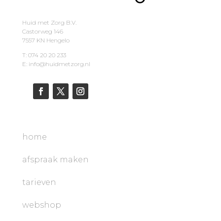
Huid met Zorg B.V.
Castorweg 146
7557 KN Hengelo
T: 074 20 20 233
E: info@huidmetzorg.nl
home
afspraak maken
tarieven
webshop