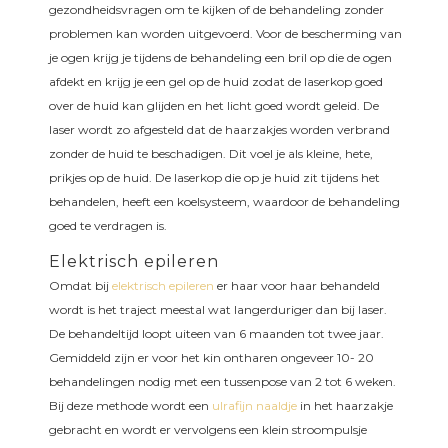
gezondheidsvragen om te kijken of de behandeling zonder
problemen kan worden uitgevoerd. Voor de bescherming van
je ogen krijg je tijdens de behandeling een bril op die de ogen
afdekt en krijg je een gel op de huid zodat de laserkop goed
over de huid kan glijden en het licht goed wordt geleid. De
laser wordt zo afgesteld dat de haarzakjes worden verbrand
zonder de huid te beschadigen. Dit voel je als kleine, hete,
prikjes op de huid. De laserkop die op je huid zit tijdens het
behandelen, heeft een koelsysteem, waardoor de behandeling
goed te verdragen is.
Elektrisch epileren
Omdat bij
elektrisch epileren
er haar voor haar behandeld
wordt is het traject meestal wat langerduriger dan bij laser.
De behandeltijd loopt uiteen van 6 maanden tot twee jaar.
Gemiddeld zijn er voor het kin ontharen ongeveer 10- 20
behandelingen nodig met een tussenpose van 2 tot 6 weken.
Bij deze methode wordt een
ulrafijn naaldje
in het haarzakje
gebracht en wordt er vervolgens een klein stroompulsje