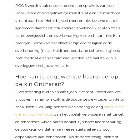
PCOS wordt vaak ontdekt doordat er sprake is van een
uitblijvende of onregelmatige menstruatie en verminderde
vruchtbaarheid. Het is bij veel mensen niet bekend dat dit
syndroom daarnaast ook andere vervelende klachten zoals
acne, overgewicht en overbeharing met zich kan mee kan
brengen. Soms kan het effectief zijn om te kijken of de
overbeharing (naast huidtherapeutische behandeling) ook
met medicatie aangepakt kan worden. Dit laatste kun je
overleggen met jouw huisarts.
Hoe kan je ongewenste haargroei op
de kin Ontharen?
Overbeharing is iets van alle tijden. Het schrikbeeld van veel
vrouwen in mijn praktijk, is de oudtante die vroeger prikte bij
het kussen. Gelukkig hebben we vandaag de dag
effectievere
ontharingsmethodes
dan het tijdelijk verwijderen met pincet
en scheermes. Als de haren donker zijn heeft laserontharing
de voorkeur, omdat je hiermee relatief snel een groot
oppervlakte kan behandelen. Als de haren rossig, blond of