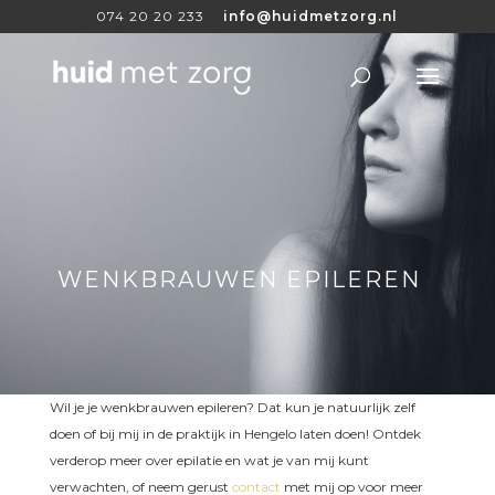
074 20 20 233
info@huidmetzorg.nl
WENKBRAUWEN EPILEREN
Wil je je wenkbrauwen epileren? Dat kun je natuurlijk zelf
doen of bij mij in de praktijk in Hengelo laten doen! Ontdek
verderop meer over epilatie en wat je van mij kunt
verwachten, of neem gerust
contact
met mij op voor meer