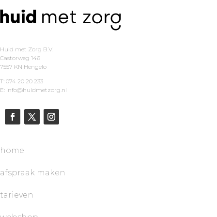
Huid met Zorg B.V.
Castorweg 146
7557 KN Hengelo
T: 074 20 20 233
E: info@huidmetzorg.nl
home
afspraak maken
tarieven