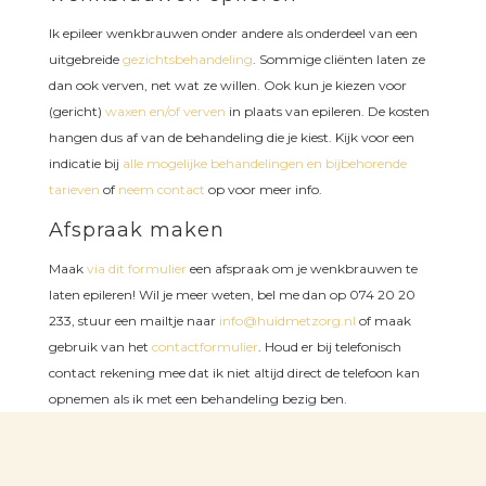
Ik epileer wenkbrauwen onder andere als onderdeel van een
uitgebreide
gezichtsbehandeling
. Sommige cliënten laten ze
dan ook verven, net wat ze willen. Ook kun je kiezen voor
(gericht)
waxen en/of verven
in plaats van epileren. De kosten
hangen dus af van de behandeling die je kiest. Kijk voor een
indicatie bij
alle mogelijke behandelingen en bijbehorende
tarieven
of
neem contact
op voor meer info.
Afspraak maken
Maak
via dit formulier
een afspraak om je wenkbrauwen te
laten epileren! Wil je meer weten, bel me dan op 074 20 20
233, stuur een mailtje naar
info@huidmetzorg.nl
of maak
gebruik van het
contactformulier
. Houd er bij telefonisch
contact rekening mee dat ik niet altijd direct de telefoon kan
opnemen als ik met een behandeling bezig ben.