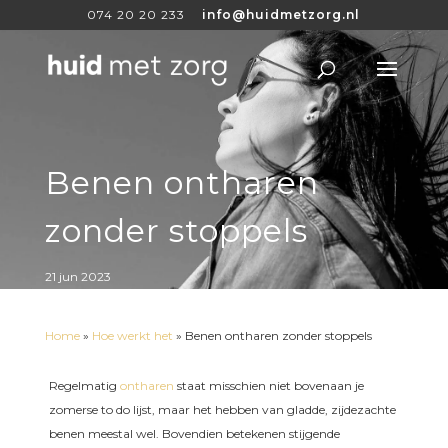
074 20 20 233
info@huidmetzorg.nl
Benen ontharen
zonder stoppels
21 jun 2023
Home
»
Hoe werkt het
»
Benen ontharen zonder stoppels
Regelmatig
ontharen
staat misschien niet bovenaan je
zomerse to do lijst, maar het hebben van gladde, zijdezachte
benen meestal wel. Bovendien betekenen stijgende