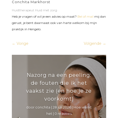
Conchita Markhorst
Huidtherapeut Huid met zorg
Heb je vragen of wil je een advies op maat?
Bel of mail
mij dan
gerust, je bent daarnaast ook van harte welkom bij mijn
praktijk in Hengelo.
←
Vorige
Volgende
→
Nazorg na een peeling:
de fouten die ik het
vaakst zie (en hoe je ze
voorkomt)
door
conchita
|
28 juli 2026
|
Hoe werkt
het
| 0 reacties