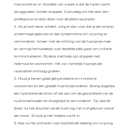
haarwortel en al. Voordeel van waxen is dat de haren zacht
teruggroeien zonder stoppels. Overweeg om het door een
professional te laten doen voor de beste resultaten.
Als je toch liever scheert, zorg er dan voor dat je een scherp
scheermesje gebruikt en een scheercrème om wrijving te
verminderen. Scheer met de richting van de haargroei mee
en vermijd herhaaldelijk over dezelfde plek gaan om irritatie
te minimaliseren. Bij deze methode zijn stoppels niet
helemaal te voorkomen. Het zijn namelijk haartjes die
razendsnel omhoog groeien.
Houd je benen goed gehydrateerd om irritatie te
voorkomen en een gladde huid te bevorderen. Breng dagelijks
een hydraterende lotion of olie aan om de gezondheid van de
huid te behouden en droogheid te verminderen. Tip: doe dit
direct na het douchen als de huid nog nat is of gebruik vooraf
een toner. Zo sluit je het meeste vocht in.
Kies na het ontharen voor loszittende kleding om wrijving