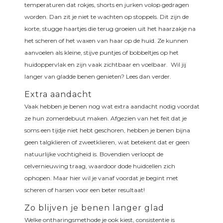
temperaturen dat rokjes, shorts en jurken volop gedragen
worden. Dan zit je niet te wachten op stoppels. Dit zijn de
korte, stugge haartjes die terug groeien uit het haarzakje na
het scheren of het waxen van haar op de huid. Ze kunnen
aanvoelen als kleine, stijve puntjes of bobbeltjes op het
huidoppervlak en zijn vaak zichtbaar en voelbaar. Wil jij
langer van gladde benen genieten? Lees dan verder.
Extra aandacht
Vaak hebben je benen nog wat extra aandacht nodig voordat
ze hun zomerdebuut maken. Afgezien van het feit dat je
soms een tijdje niet hebt geschoren, hebben je benen bijna
geen talgklieren of zweetklieren, wat betekent dat er geen
natuurlijke vochtigheid is. Bovendien verloopt de
celvernieuwing traag, waardoor dode huidcellen zich
ophopen. Maar hier wil je vanaf voordat je begint met
scheren of harsen voor een beter resultaat!
Zo blijven je benen langer glad
Welke ontharingsmethode je ook kiest, consistentie is