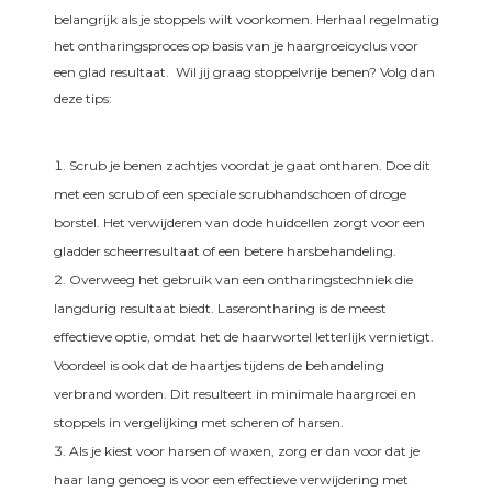
belangrijk als je stoppels wilt voorkomen. Herhaal regelmatig
het ontharingsproces op basis van je haargroeicyclus voor
een glad resultaat.
Wil jij graag stoppelvrije benen? Volg dan
deze tips:
Scrub je benen zachtjes voordat je gaat ontharen. Doe dit
met een scrub of een speciale scrubhandschoen of droge
borstel. Het verwijderen van dode huidcellen zorgt voor een
gladder scheerresultaat of een betere harsbehandeling.
Overweeg het gebruik van een ontharingstechniek die
langdurig resultaat biedt. Laserontharing is de meest
effectieve optie, omdat het de haarwortel letterlijk vernietigt.
Voordeel is ook dat de haartjes tijdens de behandeling
verbrand worden. Dit resulteert in minimale haargroei en
stoppels in vergelijking met scheren of harsen.
Als je kiest voor harsen of waxen, zorg er dan voor dat je
haar lang genoeg is voor een effectieve verwijdering met