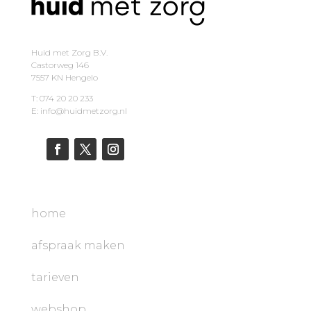
Huid met Zorg B.V.
Castorweg 146
7557 KN Hengelo
T: 074 20 20 233
E: info@huidmetzorg.nl
home
afspraak maken
tarieven
webshop