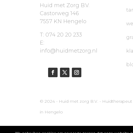
Huid met Zorg B.V.
ta
Castorweg 146
7557 KN Hengelo
we
T: 074 20 20 233
gr
E:
info@huidmetzorg.nl
kl
bl
© 2024 - Huid met zorg B.V. - Huidtherapeut
in Hengelo