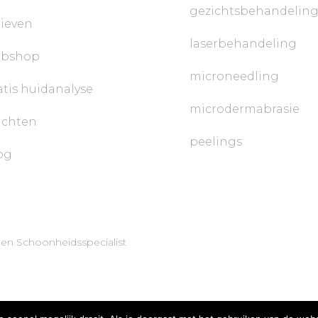
gezichtsbehandelin
rieven
laserbehandeling
bshop
microneedling
atis huidanalyse
microdermabrasie
achten
peelings
og
 en Schoonheidsspecialist