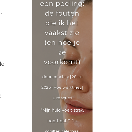
een peeling:
.
de fouten
die ik het
vaakst zie
(en hoe je
ze
voorkomt)
de
n
door
conchita
|
28 juli
2026
|
Hoe werkt het
|
e
0 reacties
"Mijn huid voelt strak,
hoort dat?" "Ik
schilfer helemaal