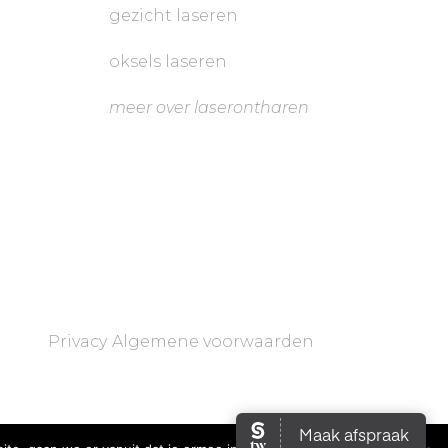
g
gezicht laseren
oksels laseren
meer over laserontharen
Privacy
Algemene voorwaarden