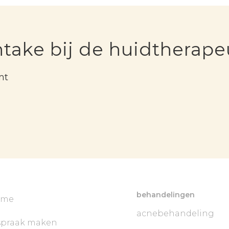
ntake bij de huidtherape
mt
behandelingen
ome
acnebehandeling
spraak maken