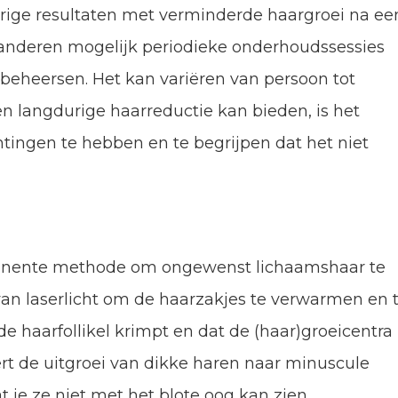
ge resultaten met verminderde haargroei na ee
l anderen mogelijk periodieke onderhoudssessies
beheersen. Het kan variëren van persoon tot
n langdurige haarreductie kan bieden, is het
htingen te hebben en te begrijpen dat het niet
manente methode om ongewenst lichaamshaar te
an laserlicht om de haarzakjes te verwarmen en 
de haarfollikel krimpt en dat de (haar)groeicentra
rt de uitgroei van dikke haren naar minuscule
t je ze niet met het blote oog kan zien.