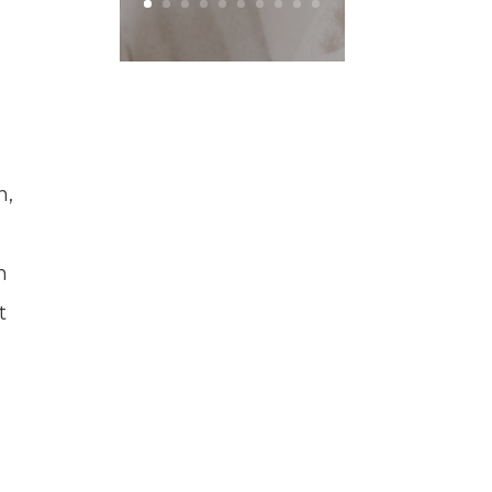
n,
n
t