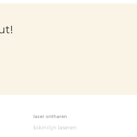
ut!
laser ontharen
bikinilijn laseren