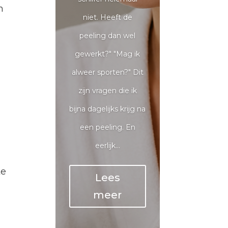
n
niet. Heeft de
peeling dan wel
gewerkt?" "Mag ik
alweer sporten?" Dit
zijn vragen die ik
bijna dagelijks krijg na
een peeling. En
eerlijk...
te
Lees
meer