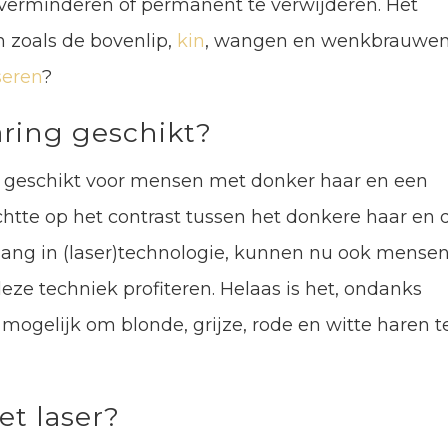
 verminderen of permanent te verwijderen. Het
 zoals de bovenlip,
kin
, wangen en wenkbrauwen
seren
?
aring geschikt?
n geschikt voor mensen met donker haar en een
ichtte op het contrast tussen het donkere haar en 
itgang in (laser)technologie, kunnen nu ook mense
ze techniek profiteren. Helaas is het, ondanks
mogelijk om blonde, grijze, rode en witte haren t
t laser?