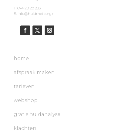
T: 074 20 20 233
E: info@huidmetzorg.nl
home
afspraak maken
tarieven
webshop
gratis huidanalyse
klachten