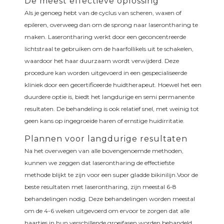
De meest effectieve oplossing
Als je genoeg hebt van de cyclus van scheren, waxen of
epileren, overweeg dan om de sprong naar laserontharing te
maken. Laserontharing werkt door een geconcentreerde
lichtstraal te gebruiken om de haarfollikels uit te schakelen,
waardoor het haar duurzaam wordt verwijderd. Deze
procedure kan worden uitgevoerd in een gespecialiseerde
kliniek door een gecertificeerde huidtherapeut. Hoewel het een
duurdere optie is, biedt het langdurige en semi permanente
resultaten. De behandeling is ook relatief snel, met weinig tot
geen kans op ingegroeide haren of ernstige huidirritatie.
Plannen voor langdurige resultaten
Na het overwegen van alle bovengenoemde methoden,
kunnen we zeggen dat laserontharing de effectiefste
methode blijkt te zijn voor een super gladde bikinilijn.Voor de
beste resultaten met laserontharing, zijn meestal 6-8
behandelingen nodig. Deze behandelingen worden meestal
om de 4-6 weken uitgevoerd om ervoor te zorgen dat alle
haartjes in hun verschillende groeifasen worden behandeld.