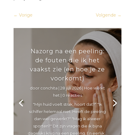
←
Vorige
Volgende
→
Nazorg na een peeling:
de fouten die ik het
vaakst zie (en hoe je ze
voorkomt)
door
conchita
|
28 juli 2026
|
Hoe werkt
het
| 0 reacties
"Mijn huid voelt strak, hoort dat?" "Ik
schilfer helemaal niet. Heeft de peeling
dan wel gewerkt?" "Mag ik alweer
sporten?" Dit zijn vragen die ik bijna
dagelijks krijg na een peeling. En eerlijk...