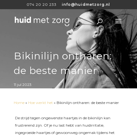
074 20 20 233
info@huidmetzorg.nl
Bikinilijn ontharen:
de beste manier
11 jul 2023
Home
»
Hoe werkt het
»
Bikinilijn ontharen: de beste manier
De strijd tegen ongewenste haartjes in de bikinilijn kan
frustrerend zijn. Of je nu last hebt van huidirritatie,
ingegroeide haartjes of gewoonweg ongemak tijdens het