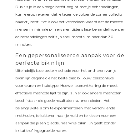
Dus als je in de vroege herfst begint met je behandelingen,
kun je erop rekenen dat je tegen de volgende zomer volledig
haarvrij bent. Het is ook het vermelden waard dat de meeste
mensen minimale pijn ervaren tijdens laserbehandelingen, en
de behandelingen zelf zijn snel, meestal minder dan 30
minuten.
Een gepersonaliseerde aanpak voor de
perfecte bikinilijn
Uiteindelijk is de beste methode voor het ontharen van je
bikinilijn degene die het beste past bij jouw persoonlijke
voorkeuren en huidtype. Hoewel laserontharing de meest
effectieve methode lijkt te zijn, zijn er ook andere methoden
beschikbaar die goede resultaten kunnen bieden. Het
belangrijkste is om te experimenteren met verschillende
methoden, te luisteren naar je huid en te kiezen voor een
aanpak die je een gladde, haarvrije bikinilijn geeft zonder
irritatie of ingegroeide haren.